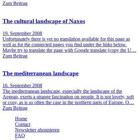
Zum Beitrag
The cultural landscape of Naxos
19. September 2008
Unfortunately there is yet no translation available for this page as
well as for the connected pages you find under the links below.
Maybe try to translate the page with Google translate (copy the U…
Zum Beitrag
The mediterranean landscape
16. September 2008
The mediterranean landscape, especially the landscape of the
Aegean, exerts a strange fascination on people. It is not lovely, soft
or cosy, as is so often the case in the northern parts of Europe. O…
Zum Beitrag
Home
Contact
Newsletter abonnieren
FAQ