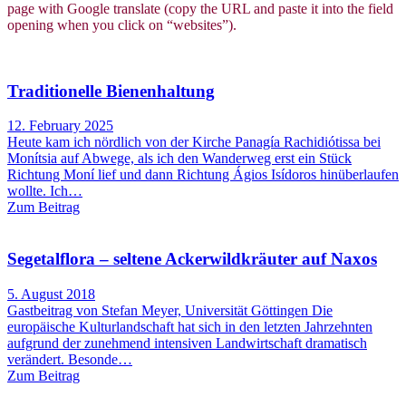
page with Google translate (copy the URL and paste it into the field
opening when you click on “websites”).
Traditionelle Bienenhaltung
12. February 2025
Heute kam ich nördlich von der Kirche Panagía Rachidiótissa bei
Monítsia auf Abwege, als ich den Wanderweg erst ein Stück
Richtung Moní lief und dann Richtung Ágios Isídoros hinüberlaufen
wollte. Ich…
Zum Beitrag
Segetalflora – seltene Ackerwildkräuter auf Naxos
5. August 2018
Gastbeitrag von Stefan Meyer, Universität Göttingen Die
europäische Kulturlandschaft hat sich in den letzten Jahrzehnten
aufgrund der zunehmend intensiven Landwirtschaft dramatisch
verändert. Besonde…
Zum Beitrag