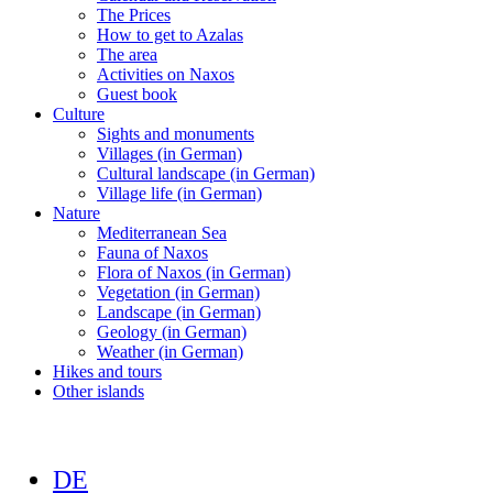
The Prices
How to get to Azalas
The area
Activities on Naxos
Guest book
Culture
Sights and monuments
Villages (in German)
Cultural landscape (in German)
Village life (in German)
Nature
Mediterranean Sea
Fauna of Naxos
Flora of Naxos (in German)
Vegetation (in German)
Landscape (in German)
Geology (in German)
Weather (in German)
Hikes and tours
Other islands
DE