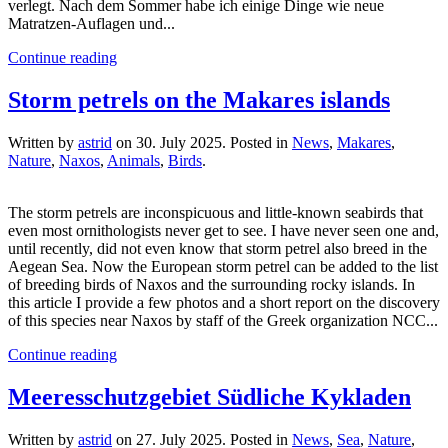
verlegt. Nach dem Sommer habe ich einige Dinge wie neue
Matratzen-Auflagen und...
Continue reading
Storm petrels on the Makares islands
Written by
astrid
on
30. July 2025
. Posted in
News
,
Makares
,
Nature
,
Naxos
,
Animals
,
Birds
.
The storm petrels are inconspicuous and little-known seabirds that
even most ornithologists never get to see. I have never seen one and,
until recently, did not even know that storm petrel also breed in the
Aegean Sea. Now the European storm petrel can be added to the list
of breeding birds of Naxos and the surrounding rocky islands. In
this article I provide a few photos and a short report on the discovery
of this species near Naxos by staff of the Greek organization NCC...
Continue reading
Meeresschutzgebiet Südliche Kykladen
Written by
astrid
on
27. July 2025
. Posted in
News
,
Sea
,
Nature
,