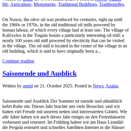
life
,
Agriculture
,
Monuments
,
Traditional Buildings
,
Traditionelles
.
On Naxos, the olive oil was produced for centuries, right up until
the 1960s or 1970s, in the old traditional oil mills powered by
human labour, of which every village had at least one. The village of
Kalóxylos in the Tragaía boasts a particularly interesting oil mill: a
nearly 100 years old mill powered by electricity that can be visited
in the village. The oil mill is located in the center of the village in an
old building, which is said to have originally been a...
Continue reading
Saisonende und Ausblick
Written by
astrid
on
21. October 2025
. Posted in
News
,
Azalas
.
Saisonende und Ausblick Der Sommer ist zuende und allmählich
kehrt Ruhe ein. Dieses Jahr brachte uns viele Besucher, und wir
hatten viel Freude mit unseren netten und interessierten Gästen. Wie
alle Jahre haben wir auch dieses Jahr einiges an den Ferienhäusern
verbessert und erneuert. Im Frühling haben wir am Haus Liondári
die Pergola erneuert und schnelles Satelliten-Internet in die Häuser