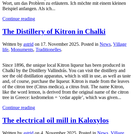
Wort, um das Problem zu erläutern. Ich möchte mit einem kleinen
Beispiel anfangen. Als ich...
Continue reading
The Distillery of Kitron in Chalki
Written by
astrid
on
17. November 2025
. Posted in
News
,
Village
life
,
Monuments
,
Traditionelles
.
Since 1896, the unique local Kitron liqueur has been produced in
Chalkí by the Distillery Vallindrás. You can visit the distillery and
see the old distillation apparatus, which is still in use, as well as taste
and, of course, purchase the liqueur. Kitron is made from the leaves
of the citron tree (Citrus medica), a citrus fruit. The name Kitron,
like the word lemon, is derived from the original name of the citron
tree in Greece: kedromelon = ‘cedar apple’, which was given...
Continue reading
The electrical oil mill in Kaloxylos
Written by
astrid
on
4. November 2025
. Posted in
News
,
Village