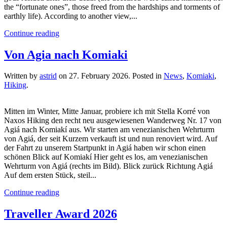
the “fortunate ones”, those freed from the hardships and torments of
earthly life). According to another view,...
Continue reading
Von Agia nach Komiaki
Written by
astrid
on
27. February 2026
. Posted in
News
,
Komiaki
,
Hiking
.
Mitten im Winter, Mitte Januar, probiere ich mit Stella Korré von
Naxos Hiking den recht neu ausgewiesenen Wanderweg Nr. 17 von
Agiá nach Komiakí aus. Wir starten am venezianischen Wehrturm
von Agiá, der seit Kurzem verkauft ist und nun renoviert wird. Auf
der Fahrt zu unserem Startpunkt in Agiá haben wir schon einen
schönen Blick auf Komiakí Hier geht es los, am venezianischen
Wehrturm von Agiá (rechts im Bild). Blick zurück Richtung Agiá
Auf dem ersten Stück, steil...
Continue reading
Traveller Award 2026