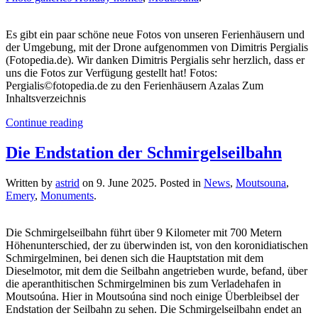
Es gibt ein paar schöne neue Fotos von unseren Ferienhäusern und
der Umgebung, mit der Drone aufgenommen von Dimitris Pergialis
(Fotopedia.de). Wir danken Dimitris Pergialis sehr herzlich, dass er
uns die Fotos zur Verfügung gestellt hat! Fotos:
Pergialis©fotopedia.de zu den Ferienhäusern Azalas Zum
Inhaltsverzeichnis
Continue reading
Die Endstation der Schmirgelseilbahn
Written by
astrid
on
9. June 2025
. Posted in
News
,
Moutsouna
,
Emery
,
Monuments
.
Die Schmirgelseilbahn führt über 9 Kilometer mit 700 Metern
Höhenunterschied, der zu überwinden ist, von den koronidiatischen
Schmirgelminen, bei denen sich die Hauptstation mit dem
Dieselmotor, mit dem die Seilbahn angetrieben wurde, befand, über
die aperanthitischen Schmirgelminen bis zum Verladehafen in
Moutsoúna. Hier in Moutsoúna sind noch einige Überbleibsel der
Endstation der Seilbahn zu sehen. Die Schmirgelseilbahn endet an