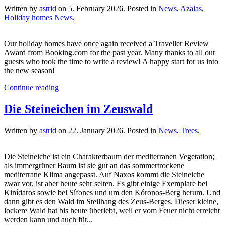
Written by
astrid
on
5. February 2026
. Posted in
News
,
Azalas
,
Holiday homes News
.
Our holiday homes have once again received a Traveller Review
Award from Booking.com for the past year. Many thanks to all our
guests who took the time to write a review! A happy start for us into
the new season!
Continue reading
Die Steineichen im Zeuswald
Written by
astrid
on
22. January 2026
. Posted in
News
,
Trees
.
Die Steineiche ist ein Charakterbaum der mediterranen Vegetation;
als immergrüner Baum ist sie gut an das sommertrockene
mediterrane Klima angepasst. Auf Naxos kommt die Steineiche
zwar vor, ist aber heute sehr selten. Es gibt einige Exemplare bei
Kinídaros sowie bei Sífones und um den Kóronos-Berg herum. Und
dann gibt es den Wald im Steilhang des Zeus-Berges. Dieser kleine,
lockere Wald hat bis heute überlebt, weil er vom Feuer nicht erreicht
werden kann und auch für...