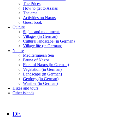
The Prices
How to get to Azalas
The area
Activities on Naxos
Guest book
Culture
Sights and monuments
Villages (in German)
Cultural landscape (in German)
Village life (in German)
Nature
Mediterranean Sea
Fauna of Naxos
Flora of Naxos (in German)
Vegetation (in German)
Landscape (in German)
Geology (in German)
Weather (in German)
Hikes and tours
Other islands
DE