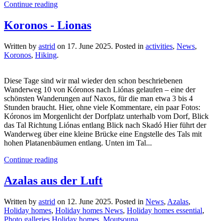
Continue reading
Koronos - Lionas
Written by
astrid
on
17. June 2025
. Posted in
activities
,
News
,
Koronos
,
Hiking
.
Diese Tage sind wir mal wieder den schon beschriebenen
Wanderweg 10 von Kóronos nach Liónas gelaufen – eine der
schönsten Wanderungen auf Naxos, für die man etwa 3 bis 4
Stunden braucht. Hier, ohne viele Kommentare, ein paar Fotos:
Kóronos im Morgenlicht der Dorfplatz unterhalb vom Dorf, Blick
das Tal Richtung Liónas entlang Blick nach Skadó Hier führt der
Wanderweg über eine kleine Brücke eine Engstelle des Tals mit
hohen Platanenbäumen entlang. Unten im Tal...
Continue reading
Azalas aus der Luft
Written by
astrid
on
12. June 2025
. Posted in
News
,
Azalas
,
Holiday homes
,
Holiday homes News
,
Holiday homes essential
,
Photo galleries Holiday homes
,
Moutsouna
.