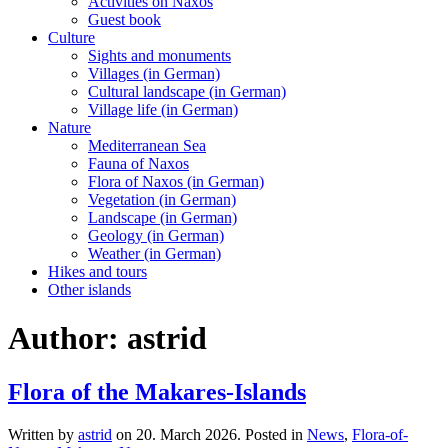
Activities on Naxos
Guest book
Culture
Sights and monuments
Villages (in German)
Cultural landscape (in German)
Village life (in German)
Nature
Mediterranean Sea
Fauna of Naxos
Flora of Naxos (in German)
Vegetation (in German)
Landscape (in German)
Geology (in German)
Weather (in German)
Hikes and tours
Other islands
Author:
astrid
Flora of the Makares-Islands
Written by
astrid
on
20. March 2026
. Posted in
News
,
Flora-of-