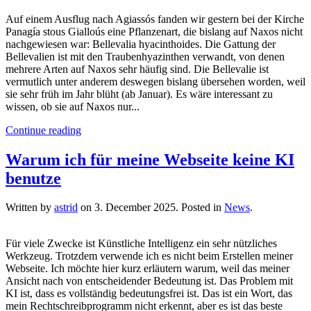
Auf einem Ausflug nach Agiassós fanden wir gestern bei der Kirche
Panagía stous Gialloús eine Pflanzenart, die bislang auf Naxos nicht
nachgewiesen war: Bellevalia hyacinthoides. Die Gattung der
Bellevalien ist mit den Traubenhyazinthen verwandt, von denen
mehrere Arten auf Naxos sehr häufig sind. Die Bellevalie ist
vermutlich unter anderem deswegen bislang übersehen worden, weil
sie sehr früh im Jahr blüht (ab Januar). Es wäre interessant zu
wissen, ob sie auf Naxos nur...
Continue reading
Warum ich für meine Webseite keine KI
benutze
Written by
astrid
on
3. December 2025
. Posted in
News
.
Für viele Zwecke ist Künstliche Intelligenz ein sehr nützliches
Werkzeug. Trotzdem verwende ich es nicht beim Erstellen meiner
Webseite. Ich möchte hier kurz erläutern warum, weil das meiner
Ansicht nach von entscheidender Bedeutung ist. Das Problem mit
KI ist, dass es vollständig bedeutungsfrei ist. Das ist ein Wort, das
mein Rechtschreibprogramm nicht erkennt, aber es ist das beste