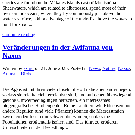
species are found on the Mákares islands east of Moutsoúna.
Shearwaters, which are related to albatrosses, spend most of their
lives on the oceans, where they fly continuously just above the
water’s surface, taking advantage of the updrafts above the waves to
hunt for small...
Continue reading
Veränderungen in der Avifauna von
Naxos
Written by
astrid
on
21. June 2025
. Posted in
News
,
Nature
,
Naxos
,
Animals
,
Birds
.
Die Ägäis ist mit ihren vielen Inseln, die oft nahe aneinander liegen,
so dass sie relativ leicht erreichbar sind, und auf denen überwiegend
gleiche Umweltbedingungen herrschen, ein interessantes
biogeografisches Studiengebiet. Reine Landtiere wie Eidechsen und
andere Reptilien (und viele Pflanzen) können die Meeresstraßen
zwischen den Inseln nur schwer überwinden, so dass die
Populationen größtenteils isoliert sind. Das führt zu größeren
Unterschieden in der Besiedlung...