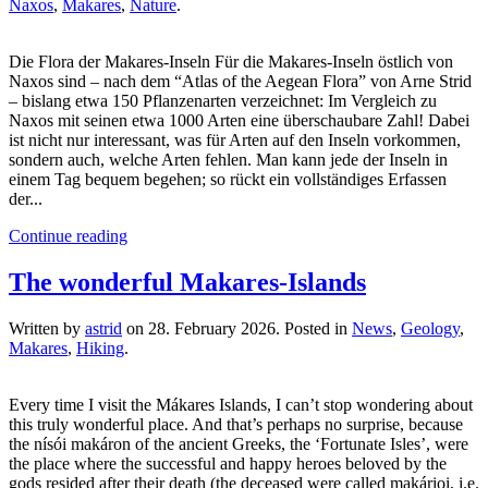
Naxos
,
Makares
,
Nature
.
Die Flora der Makares-Inseln Für die Makares-Inseln östlich von
Naxos sind – nach dem “Atlas of the Aegean Flora” von Arne Strid
– bislang etwa 150 Pflanzenarten verzeichnet: Im Vergleich zu
Naxos mit seinen etwa 1000 Arten eine überschaubare Zahl! Dabei
ist nicht nur interessant, was für Arten auf den Inseln vorkommen,
sondern auch, welche Arten fehlen. Man kann jede der Inseln in
einem Tag bequem begehen; so rückt ein vollständiges Erfassen
der...
Continue reading
The wonderful Makares-Islands
Written by
astrid
on
28. February 2026
. Posted in
News
,
Geology
,
Makares
,
Hiking
.
Every time I visit the Mákares Islands, I can’t stop wondering about
this truly wonderful place. And that’s perhaps no surprise, because
the nísói makáron of the ancient Greeks, the ‘Fortunate Isles’, were
the place where the successful and happy heroes beloved by the
gods resided after their death (the deceased were called makárioi, i.e.