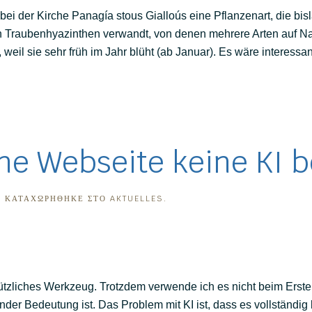
bei der Kirche Panagía stous Gialloús eine Pflanzenart, die bi
en Traubenhyazinthen verwandt, von denen mehrere Arten auf Naxo
l sie sehr früh im Jahr blüht (ab Januar). Es wäre interessant
ne Webseite keine KI 
. ΚΑΤΑΧΩΡΉΘΗΚΕ ΣΤΟ
AKTUELLES
.
 nützliches Werkzeug. Trotzdem verwende ich es nicht beim Erste
er Bedeutung ist. Das Problem mit KI ist, dass es vollständig b