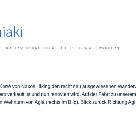
iaki
26
. ΚΑΤΑΧΩΡΉΘΗΚΕ ΣΤΟ
AKTUELLES
,
KOMIAKI
,
WANDERN
.
ella Korré von Naxos Hiking den recht neu ausgewiesenen Wander
m verkauft ist und nun renoviert wird. Auf der Fahrt zu unsere
 Wehrturm von Agiá (rechts im Bild). Blick zurück Richtung Agiá 