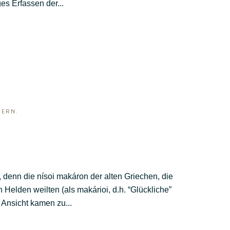
es Erfassen der...
DERN
.
 denn die nísoi makáron der alten Griechen, die
 Helden weilten (als makárioi, d.h. “Glückliche”
Ansicht kamen zu...