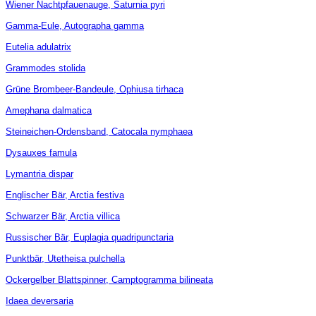
Wiener Nachtpfauenauge, Saturnia pyri
Gamma-Eule, Autographa gamma
Eutelia adulatrix
Grammodes stolida
Grüne Brombeer-Bandeule, Ophiusa tirhaca
Amephana dalmatica
Steineichen-Ordensband, Catocala nymphaea
Dysauxes famula
Lymantria dispar
Englischer Bär, Arctia festiva
Schwarzer Bär, Arctia villica
Russischer Bär, Euplagia quadripunctaria
Punktbär, Utetheisa pulchella
Ockergelber Blattspinner, Camptogramma bilineata
Idaea deversaria