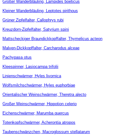
Großer Wanderbläuling, Lampides boeticus
Kleiner Wanderbläuling, Leptotes pirithous
Grüner Zipfelfalter, Callophrys rubi
Kreuzdorn-Zipfelfalter, Satyrium spini
Mattscheckiger Braundickkopffalter, Thymelicus acteon
Malven-Dickkopffalter, Carcharodus alceae
Pachypasa otus
Kleespinner, Lasiocampa trifolii
Linienschwärmer, Hyles livornica
Wolfsmilchschwärmer, Hyles euphorbiae
Orientalischer Weinschwärmer, Theretra alecto
Großer Weinschwärmer, Hippotion celerio
Eichenschwärmer, Marumba quercus
Totenkopfschwärmer, Acherontia atropos
Taubenschwänzchen, Macroglossum stellatarum