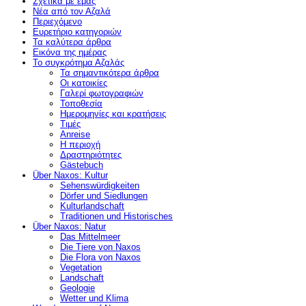
Σχετικά με εμάς
Νέα από τον Αζαλά
Περιεχόμενο
Ευρετήριο κατηγοριών
Τα καλύτερα άρθρα
Εικόνα της ημέρας
Το συγκρότημα Αζαλάς
Τα σημαντικότερα άρθρα
Οι κατοικίες
Γαλερί φωτογραφιών
Τοποθεσία
Ημερομηνίες και κρατήσεις
Τιμές
Anreise
Η περιοχή
Δραστηριότητες
Gästebuch
Über Naxos: Kultur
Sehenswürdigkeiten
Dörfer und Siedlungen
Kulturlandschaft
Traditionen und Historisches
Über Naxos: Natur
Das Mittelmeer
Die Tiere von Naxos
Die Flora von Naxos
Vegetation
Landschaft
Geologie
Wetter und Klima