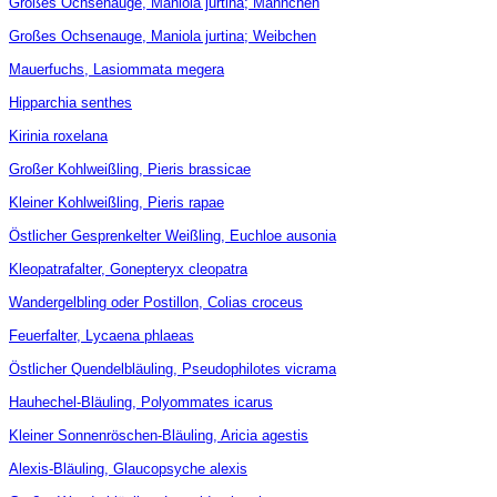
Großes Ochsenauge, Maniola jurtina; Männchen
Großes Ochsenauge, Maniola jurtina; Weibchen
Mauerfuchs, Lasiommata megera
Hipparchia senthes
Kirinia roxelana
Großer Kohlweißling, Pieris brassicae
Kleiner Kohlweißling, Pieris rapae
Östlicher Gesprenkelter Weißling, Euchloe ausonia
Kleopatrafalter, Gonepteryx cleopatra
Wandergelbling oder Postillon, Colias croceus
Feuerfalter, Lycaena phlaeas
Östlicher Quendelbläuling, Pseudophilotes vicrama
Hauhechel-Bläuling, Polyommates icarus
Kleiner Sonnenröschen-Bläuling, Aricia agestis
Alexis-Bläuling, Glaucopsyche alexis