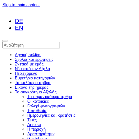
Skip to main content
DE
EN
Αρχική σελίδα
Σχόλια και ερωτήσεις
Σχετικά με εμάς
Νέα από τον Αζαλά
Περιεχόμενο
Ευρετήριο κατηγοριών
Τα καλύτερα άρθρα
Εικόνα της ημέρας
Το συγκρότημα Αζαλάς
Τα σημαντικότερα άρθρα
Οι κατοικίες
Γαλερί φωτογραφιών
Τοποθεσία
Ημερομηνίες και κρατήσεις
Τιμές
Anreise
Η περιοχή
Δραστηριότητες
Gästebuch