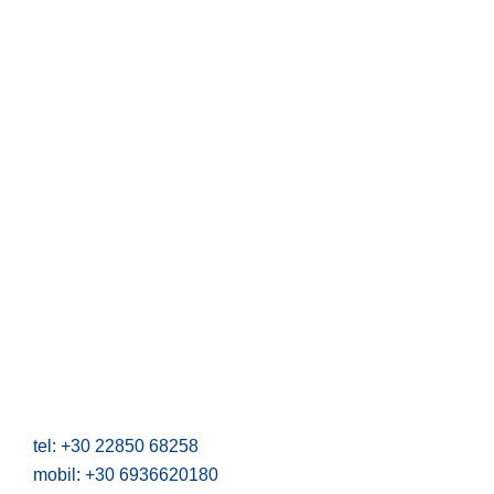
Σχετικά με εμάς
Η φιλοσοφία μας
Η Παραδοσιακές κατοικίες Αζαλάς
Τοποθεσία
Ημερομηνίες και κρατήσεις
Guest book
Νέα από τον Αζαλά
Περιεχόμενα της ιστοσελίδας
Mein Buch "Zwei Türen hat das Leben"
Συγκρότημα Αζαλάς
Άγιος Δημήτρης, Μουτσούνα, Απείρανθος
Νάξος, Κυκλάδες, Ελλάδα
tel: +30 22850 68258
mobil: +30 6936620180