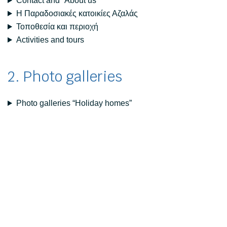
Contact and “About us”
Η Παραδοσιακές κατοικίες Αζαλάς
Τοποθεσία και περιοχή
Activities and tours
2. Photo galleries
Photo galleries “Holiday homes”
Αρχική σελίδα
Επικοινωνία
Newsletter abonnieren
FAQ
Impressum
Πολιτική προστασίας προσωπικών δεδομένων