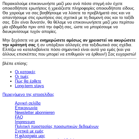
Παρακαλούμε επικοινωνήστε μαζί μου ανά πάσα στιγμή εάν έχετε
οποιεσδήποτε ερωτήσεις ή χρειάζεστε πληροφορίες οποιουδήποτε είδους.
Θα χαρούμε να σας βοηθήσουμε να λύσετε τα προβλήματά σας και να
απαντήσουμε στις ερωτήσεις σας σχετικά με τη διαμονή σας και το ταξίδι
σας. Εάν είναι δυνατόν, θα θέλαμε να επικοινωνήσετε μαζί μου περίπου
μία εβδομάδα πριν από την άφιξή σας, ώστε να μπορέσουμε να
διευκρινίσουμε τυχόν απορίες.
Μην ξεχάσετε να με
ενημερώσετε αμέσως αν χρειαστεί να ακυρώσετε
την κράτησή σας
ή αν υπάρξουν αλλαγές στα ταξιδιωτικά σας σχέδια.
Ελπίζω να καταλαβαίνετε πόσο σημαντικό είναι αυτό για εμάς (και για
άλλους επισκέπτες που μπορεί να επιθυμούν να έρθουν!) Σας ευχαριστώ!
βλέπε επίσης:
Οι κατοικές
Οι τιμές
Πώς θα έρθετε
Long-term stays
Περιεχόμενο της ιστοσελίδας
Αρχική σελίδα
Επικοινωνία
Newsletter abonnieren
FAQ
Impressum
Πολιτική προστασίας προσωπικών δεδομένων
Σχετικά με εμάς
Η φιλοσοφία μας