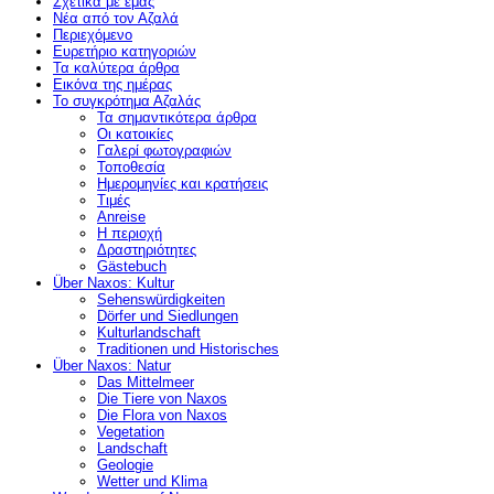
Σχετικά με εμάς
Νέα από τον Αζαλά
Περιεχόμενο
Ευρετήριο κατηγοριών
Τα καλύτερα άρθρα
Εικόνα της ημέρας
Το συγκρότημα Αζαλάς
Τα σημαντικότερα άρθρα
Οι κατοικίες
Γαλερί φωτογραφιών
Τοποθεσία
Ημερομηνίες και κρατήσεις
Τιμές
Anreise
Η περιοχή
Δραστηριότητες
Gästebuch
Über Naxos: Kultur
Sehenswürdigkeiten
Dörfer und Siedlungen
Kulturlandschaft
Traditionen und Historisches
Über Naxos: Natur
Das Mittelmeer
Die Tiere von Naxos
Die Flora von Naxos
Vegetation
Landschaft
Geologie
Wetter und Klima