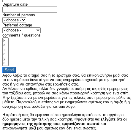
Departure date
Number of persons
Preferred cottage
comments / questions
Send
Αφού λάβω το αίτημά σας ή το ερώτημά σας, θα επικοινωνήσω μαζί σας
το συντομότερο δυνατό για να σας ενημερώσω σχετικά με την κράτησή
σας ή για να απαντήσω στις ερωτήσεις σας.
Αν θέλετε να έρθετε, αλλά δεν γνωρίζετε ακόμη τις ακριβείς ημερομηνίες
του ταξιδιού σας, μπορώ να σας κάνω προσωρινή κράτηση για ένα σπίτι.
Μην ξεχάσετε να με ενημερώσετε για τις τελικές σας ημερομηνίες μόλις τις
μάθετε. Παρακαλούμε επίσης να με ενημερώσετε αμέσως εάν η άφιξη ή η
αναχώρησή σας αλλάζει για κάποιο λόγο.
Η κράτησή σας θα εμφανιστεί στο ημερολόγιο κρατήσεων το αργότερο
δύο ημέρες μετά την τελική σας κράτηση.
Φροντίστε να ελέγξετε ότι οι
ημερομηνίες της κράτησής σας εμφανίζονται σωστά
και
επικοινωνήστε μαζί μου αμέσως εάν δεν είναι σωστές.