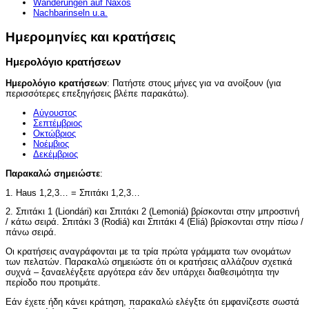
Wanderungen auf Naxos
Nachbarinseln u.a.
Ημερομηνίες και κρατήσεις
Ημερολόγιο κρατήσεων
Ημερολόγιο κρατήσεων
: Πατήστε στους μήνες για να ανοίξουν (για
περισσότερες επεξηγήσεις βλέπε παρακάτω).
Αύγουστος
Σεπτέμβριος
Οκτώβριος
Νοέμβιος
Δεκέμβριος
Παρακαλώ σημειώστε
:
1. Haus 1,2,3… = Σπιτάκι 1,2,3…
2. Σπιτάκι 1 (Liondári) και Σπιτάκι 2 (Lemoniá) βρίσκονται στην μπροστινή
/ κάτω σειρά. Σπιτάκι 3 (Rodiá) και Σπιτάκι 4 (Eliá) βρίσκονται στην πίσω /
πάνω σειρά.
Οι κρατήσεις αναγράφονται με τα τρία πρώτα γράμματα των ονομάτων
των πελατών. Παρακαλώ σημειώστε ότι οι κρατήσεις αλλάζουν σχετικά
συχνά – ξαναελέγξετε αργότερα εάν δεν υπάρχει διαθεσιμότητα την
περίοδο που προτιμάτε.
Εάν έχετε ήδη κάνει κράτηση, παρακαλώ ελέγξτε ότι εμφανίζεστε σωστά