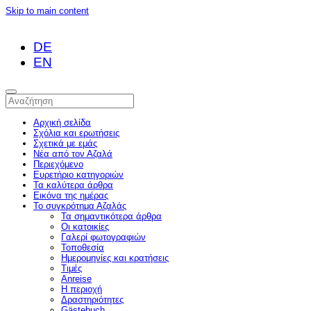
Skip to main content
DE
EN
Αρχική σελίδα
Σχόλια και ερωτήσεις
Σχετικά με εμάς
Νέα από τον Αζαλά
Περιεχόμενο
Ευρετήριο κατηγοριών
Τα καλύτερα άρθρα
Εικόνα της ημέρας
Το συγκρότημα Αζαλάς
Τα σημαντικότερα άρθρα
Οι κατοικίες
Γαλερί φωτογραφιών
Τοποθεσία
Ημερομηνίες και κρατήσεις
Τιμές
Anreise
Η περιοχή
Δραστηριότητες
Gästebuch