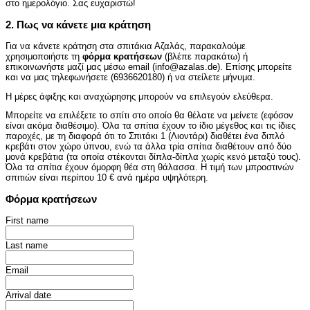
στο ημερολόγιο. Σας ευχαριστώ!
2. Πως να κάνετε μια κράτηση
Για να κάνετε κράτηση στα σπιτάκια Αζαλάς, παρακαλούμε
χρησιμοποιήστε τη
φόρμα κρατήσεων
(βλέπε παρακάτω) ή
επικοινωνήστε μαζί μας μέσω email (info@azalas.de). Επίσης μπορείτε
και να μας τηλεφωνήσετε (6936620180) ή να στείλετε μήνυμα.
Η μέρες άφιξης και αναχώρησης μπορούν να επιλεγούν ελεύθερα.
Μπορείτε να επιλέξετε το σπίτι στο οποίο θα θέλατε να μείνετε (εφόσον
είναι ακόμα διαθέσιμο). Όλα τα σπίτια έχουν το ίδιο μέγεθος και τις ίδιες
παροχές, με τη διαφορά ότι το Σπιτάκι 1 (Λιοντάρι) διαθέτει ένα διπλό
κρεβάτι στον χώρο ύπνου, ενώ τα άλλα τρία σπίτια διαθέτουν από δύο
μονά κρεβάτια (τα οποία στέκονται δίπλα-δίπλα χωρίς κενό μεταξύ τους).
Όλα τα σπίτια έχουν όμορφη θέα στη θάλασσα. Η τιμή των μπροστινών
σπιτιών είναι περίπου 10 € ανά ημέρα υψηλότερη.
Φόρμα κρατήσεων
First name
Last name
Email
Arrival date