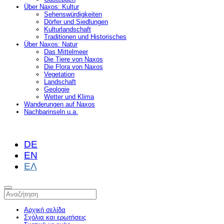
Über Naxos: Kultur
Sehenswürdigkeiten
Dörfer und Siedlungen
Kulturlandschaft
Traditionen und Historisches
Über Naxos: Natur
Das Mittelmeer
Die Tiere von Naxos
Die Flora von Naxos
Vegetation
Landschaft
Geologie
Wetter und Klima
Wanderungen auf Naxos
Nachbarinseln u.a.
DE
EN
ΕΛ
Αρχική σελίδα
Σχόλια και ερωτήσεις