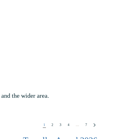
 and the wider area.
1
2
3
4
…
7