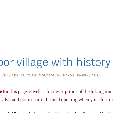
or village with history
N
VILLAGES
,
CULTURE
,
MOUTSOUNA
,
NAXOS
,
EMERY
,
AREA
.
e
for this page as well as for descriptions of the hiking to
e URL and paste it into the field opening when you click on