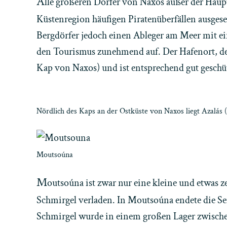
A
lle größeren Dörfer von Naxos außer der Haupt
Küstenregion häufigen Piratenüberfällen ausgese
Bergdörfer jedoch einen Ableger am Meer mit ei
den Tourismus zunehmend auf. Der Hafenort, der
Kap von Naxos) und ist entsprechend gut gesch
Nördlich des Kaps an der Ostküste von Naxos liegt Azalás (
Moutsoúna
M
outsoúna ist zwar nur eine kleine und etwas z
Schmirgel verladen. In Moutsoúna endete die S
Schmirgel wurde in einem großen Lager zwischen