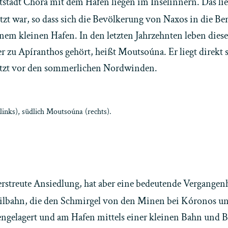
stadt Chóra mit dem Hafen liegen im Inselinnern. Das lieg
tzt war, so dass sich die Bevölkerung von Naxos in die Be
nem kleinen Hafen. In den letzten Jahrzehnten leben dies
 zu Apíranthos gehört, heißt Moutsoúna. Er liegt direkt
ützt vor den sommerlichen Nordwinden.
links), südlich Moutsoúna (rechts).
erstreute Ansiedlung, hat aber eine bedeutende Vergangenhe
eilbahn, die den Schmirgel von den Minen bei Kóronos un
gelagert und am Hafen mittels einer kleinen Bahn und Bar