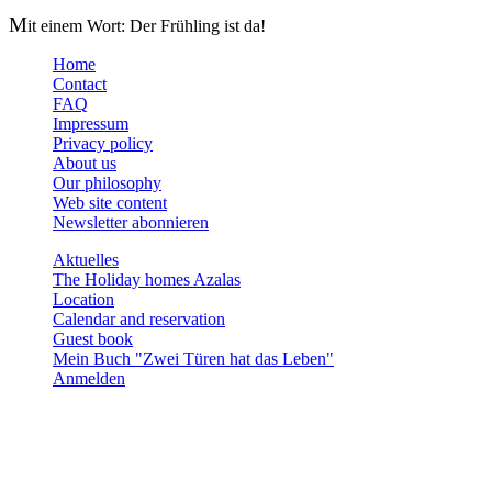
M
it einem Wort: Der Frühling ist da!
Home
Contact
FAQ
Impressum
Privacy policy
About us
Our philosophy
Web site content
Newsletter abonnieren
Aktuelles
The Holiday homes Azalas
Location
Calendar and reservation
Guest book
Mein Buch "Zwei Türen hat das Leben"
Anmelden
Holiday homes Azalas
Agios Dimitris, Moutsouna, Apiranthos
Naxos/Cyclades, Greece