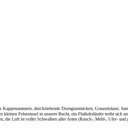
n!): Kappenammern, durchziehende Dorngrasmücken, Grauortolane, Samt
er kleinen Felseninsel in unserer Bucht, ein Flußuferläufer treibt si
en, die Luft ist voller Schwalben aller Arten (Rauch-, Mehl-, Ufer- un