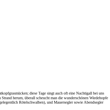
kopfgrasmücken; diese Tage singt auch oft eine Nachtigall bei uns
ch am Strand herum, überall scheucht man die wunderschönen Wiedehopfe
d gelegentlich Rötelschwalben), und Mauersegler sowie Abendsegler