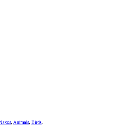
Naxos
,
Animals
,
Birds
.