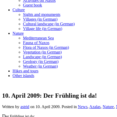
Activities on Naxos
Guest book
Culture
Sights and monuments
Villages (in German)
Cultural landscape (in German)
Village life (in German)
Nature
Mediterranean Sea
Fauna of Naxos
Flora of Naxos (in German)
Vegetation (in German)
Landscape (in German)
Geology (in German)
Weather (in German)
Hikes and tours
Other islands
10. April 2009: Der Frühling ist da!
Written by
astrid
on
10. April 2009
. Posted in
News
,
Azalas
,
Nature
,
D
er Frühling ist da: