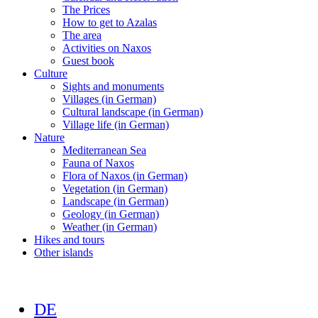
The Prices
How to get to Azalas
The area
Activities on Naxos
Guest book
Culture
Sights and monuments
Villages (in German)
Cultural landscape (in German)
Village life (in German)
Nature
Mediterranean Sea
Fauna of Naxos
Flora of Naxos (in German)
Vegetation (in German)
Landscape (in German)
Geology (in German)
Weather (in German)
Hikes and tours
Other islands
DE