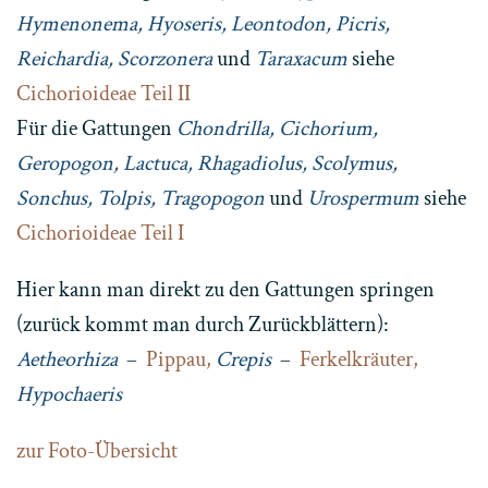
Hymenonema, Hyoseris, Leontodon, Picris,
Reichardia, Scorzonera
und
Taraxacum
siehe
Cichorioideae Teil II
Für die Gattungen
Chondrilla, Cichorium,
Geropogon, Lactuca, Rhagadiolus, Scolymus,
Sonchus, Tolpis, Tragopogon
und
Urospermum
siehe
Cichorioideae Teil I
Hier kann man direkt zu den Gattungen springen
(zurück kommt man durch Zurückblättern):
Aetheorhiza
–
Pippau,
Crepis
–
Ferkelkräuter,
Hypochaeris
zur Foto-Übersicht