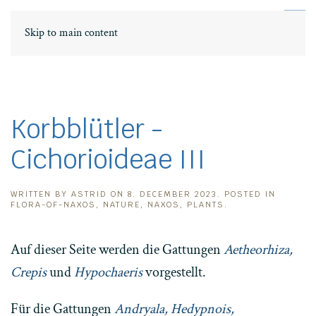
DE
ΕΛ
Skip to main content
Korbblütler -
Cichorioideae III
WRITTEN BY
ASTRID
ON
8. DECEMBER 2023
. POSTED IN
FLORA-OF-NAXOS
,
NATURE
,
NAXOS
,
PLANTS
.
Auf dieser Seite werden die Gattungen
Aetheorhiza,
Crepis
und
Hypochaeris
vorgestellt.
Für die Gattungen
Andryala, Hedypnois,