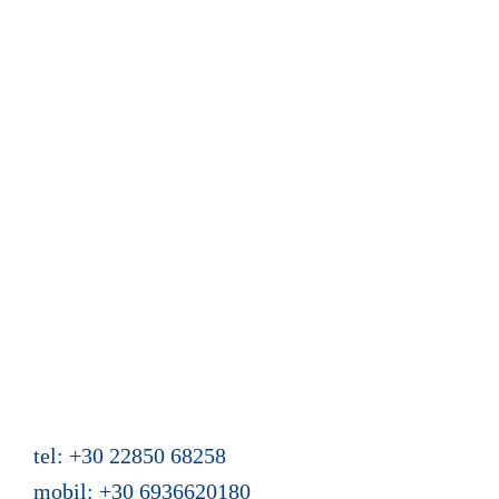
The Holiday homes Azalas
Location
Calendar and reservation
Guest book
News from Azalas
Web site content
Mein Buch "Zwei Türen hat das Leben"
Holiday homes Azalas
Agios Dimitris, Moutsouna, Apiranthos
Naxos/Cyclades, Greece
tel: +30 22850 68258
mobil: +30 6936620180