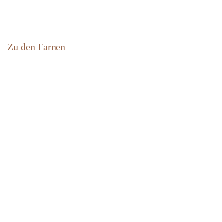
Zu den Farnen
Home
Contact
Newsletter abonnieren
FAQ
Impressum
Privacy policy
About us
Our philosophy