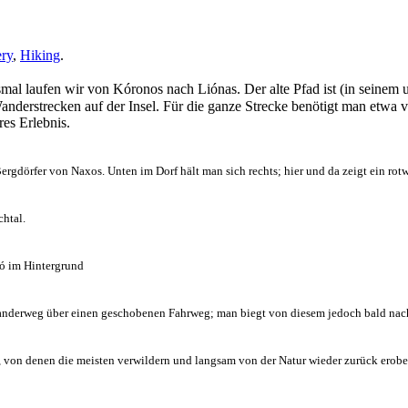
ry
,
Hiking
.
smal laufen wir von Kóronos nach Liónas. Der alte Pfad ist (in seinem 
Wanderstrecken auf der Insel. Für die ganze Strecke benötigt man etwa 
es Erlebnis.
rgdörfer von Naxos. Unten im Dorf hält man sich rechts; hier und da zeigt ein rot
chtal.
dó im Hintergrund
Wanderweg über einen geschobenen Fahrweg; man biegt von diesem jedoch bald nach
 von denen die meisten verwildern und langsam von der Natur wieder zurück erobe