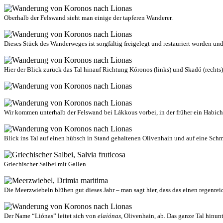
Oberhalb der Felswand sieht man einige der tapferen Wanderer.
Dieses Stück des Wanderweges ist sorgfältig freigelegt und restauriert worden und 
Hier der Blick zurück das Tal hinauf Richtung Kóronos (links) und Skadó (rechts)
Wir kommen unterhalb der Felswand bei Lákkous vorbei, in der früher ein Habichts
Blick ins Tal auf einen hübsch in Stand gehaltenen Olivenhain und auf eine Sch
Griechischer Salbei mit Gallen
Die Meerzwiebeln blühen gut dieses Jahr – man sagt hier, dass das einen regenrei
Der Name “Liónas” leitet sich von
elaiónas
, Olivenhain, ab. Das ganze Tal hinu