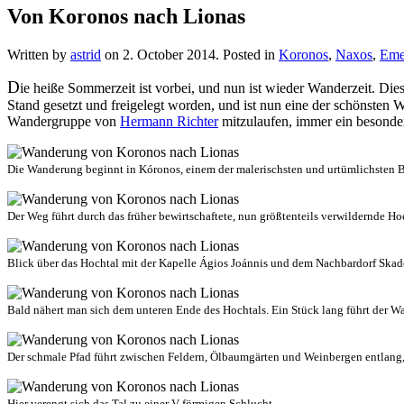
Von Koronos nach Lionas
Written by
astrid
on
2. October 2014
. Posted in
Koronos
,
Naxos
,
Eme
D
ie heiße Sommerzeit ist vorbei, und nun ist wieder Wanderzeit. Die
Stand gesetzt und freigelegt worden, und ist nun eine der schönsten 
Wandergruppe von
Hermann Richter
mitzulaufen, immer ein besonder
Die Wanderung beginnt in Kóronos, einem der malerischsten und urtümlichsten Be
Der Weg führt durch das früher bewirtschaftete, nun größtenteils verwildernde Ho
Blick über das Hochtal mit der Kapelle Ágios Joánnis und dem Nachbardorf Ska
Bald nähert man sich dem unteren Ende des Hochtals. Ein Stück lang führt der 
Der schmale Pfad führt zwischen Feldern, Ölbaumgärten und Weinbergen entlang,
Hier verengt sich das Tal zu einer V-förmigen Schlucht.