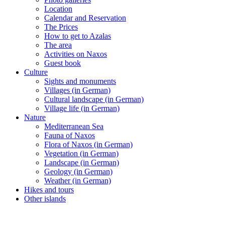
Location
Calendar and Reservation
The Prices
How to get to Azalas
The area
Activities on Naxos
Guest book
Culture
Sights and monuments
Villages (in German)
Cultural landscape (in German)
Village life (in German)
Nature
Mediterranean Sea
Fauna of Naxos
Flora of Naxos (in German)
Vegetation (in German)
Landscape (in German)
Geology (in German)
Weather (in German)
Hikes and tours
Other islands