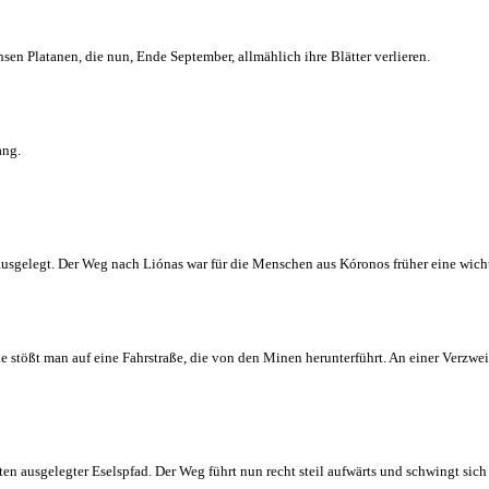
sen Platanen, die nun, Ende September, allmählich ihre Blätter verlieren.
ang.
n ausgelegt. Der Weg nach Liónas war für die Menschen aus Kóronos früher eine wic
cke stößt man auf eine Fahrstraße, die von den Minen herunterführt. An einer Verzwe
tten ausgelegter Eselspfad. Der Weg führt nun recht steil aufwärts und schwingt sich