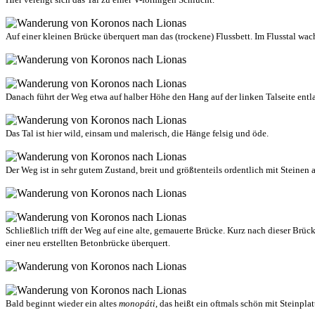
Auf einer kleinen Brücke überquert man das (trockene) Flussbett. Im Flusstal wach
Danach führt der Weg etwa auf halber Höhe den Hang auf der linken Talseite entl
Das Tal ist hier wild, einsam und malerisch, die Hänge felsig und öde.
Der Weg ist in sehr gutem Zustand, breit und größtenteils ordentlich mit Steine
Schließlich trifft der Weg auf eine alte, gemauerte Brücke. Kurz nach dieser Brü
einer neu erstellten Betonbrücke überquert.
Bald beginnt wieder ein altes
monopáti
, das heißt ein oftmals schön mit Steinpla