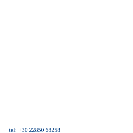
Our philosophy
The Holiday homes Azalas
Location
Calendar and reservation
Guest book
News from Azalas
Web site content
Mein Buch "Zwei Türen hat das Leben"
Holiday homes Azalas
Agios Dimitris, Moutsouna, Apiranthos
Naxos/Cyclades, Greece
tel: +30 22850 68258