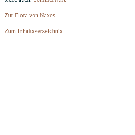
Zur Flora von Naxos
Zum Inhaltsverzeichnis
Home
Contact
Newsletter abonnieren
FAQ
Impressum
Privacy policy
About us