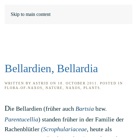
DE
ΕΛ
Skip to main content
Bellardien, Bellardia
WRITTEN BY
ASTRID
ON
18. OCTOBER 2011
. POSTED IN
FLORA-OF-NAXOS
,
NATURE
,
NAXOS
,
PLANTS
.
D
ie Bellardien (früher auch
Bartsia
bzw.
Parentucellia
) standen früher in der Familie der
Rachenblütler
(Scrophulariaceae
, heute als