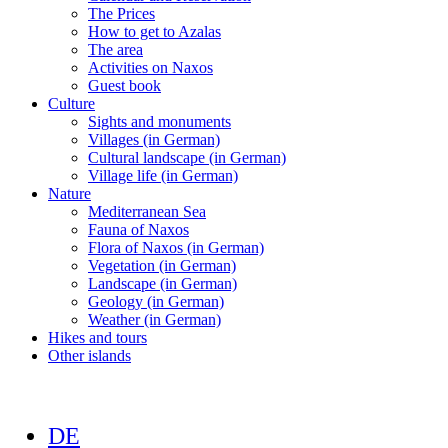
The Prices
How to get to Azalas
The area
Activities on Naxos
Guest book
Culture
Sights and monuments
Villages (in German)
Cultural landscape (in German)
Village life (in German)
Nature
Mediterranean Sea
Fauna of Naxos
Flora of Naxos (in German)
Vegetation (in German)
Landscape (in German)
Geology (in German)
Weather (in German)
Hikes and tours
Other islands
DE