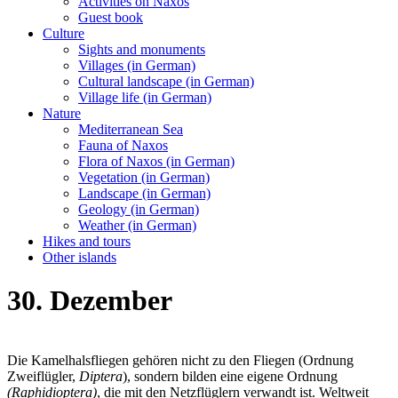
Activities on Naxos
Guest book
Culture
Sights and monuments
Villages (in German)
Cultural landscape (in German)
Village life (in German)
Nature
Mediterranean Sea
Fauna of Naxos
Flora of Naxos (in German)
Vegetation (in German)
Landscape (in German)
Geology (in German)
Weather (in German)
Hikes and tours
Other islands
30. Dezember
Die Kamelhalsfliegen gehören nicht zu den Fliegen (Ordnung
Zweiflügler,
Diptera
), sondern bilden eine eigene Ordnung
(Raphidioptera)
, die mit den Netzflüglern verwandt ist. Weltweit