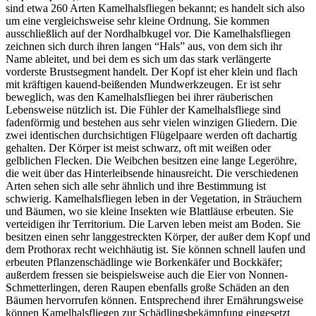
sind etwa 260 Arten Kamelhalsfliegen bekannt; es handelt sich also
um eine vergleichsweise sehr kleine Ordnung. Sie kommen
ausschließlich auf der Nordhalbkugel vor. Die Kamelhalsfliegen
zeichnen sich durch ihren langen “Hals” aus, von dem sich ihr
Name ableitet, und bei dem es sich um das stark verlängerte
vorderste Brustsegment handelt. Der Kopf ist eher klein und flach
mit kräftigen kauend-beißenden Mundwerkzeugen. Er ist sehr
beweglich, was den Kamelhalsfliegen bei ihrer räuberischen
Lebensweise nützlich ist. Die Fühler der Kamelhalsfliege sind
fadenförmig und bestehen aus sehr vielen winzigen Gliedern. Die
zwei identischen durchsichtigen Flügelpaare werden oft dachartig
gehalten. Der Körper ist meist schwarz, oft mit weißen oder
gelblichen Flecken. Die Weibchen besitzen eine lange Legeröhre,
die weit über das Hinterleibsende hinausreicht. Die verschiedenen
Arten sehen sich alle sehr ähnlich und ihre Bestimmung ist
schwierig. Kamelhalsfliegen leben in der Vegetation, in Sträuchern
und Bäumen, wo sie kleine Insekten wie Blattläuse erbeuten. Sie
verteidigen ihr Territorium. Die Larven leben meist am Boden. Sie
besitzen einen sehr langgestreckten Körper, der außer dem Kopf und
dem Prothorax recht weichhäutig ist. Sie können schnell laufen und
erbeuten Pflanzenschädlinge wie Borkenkäfer und Bockkäfer;
außerdem fressen sie beispielsweise auch die Eier von Nonnen-
Schmetterlingen, deren Raupen ebenfalls große Schäden an den
Bäumen hervorrufen können. Entsprechend ihrer Ernährungsweise
können Kamelhalsfliegen zur Schädlingsbekämpfung eingesetzt