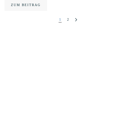
ZUM BEITRAG
1
2
Home
Kontakt
Newsletter abonnieren
FAQ
Impressum
Datenschutzerklärung
Über uns
Unsere Philosophie
Die Ferienhäuser Azalas