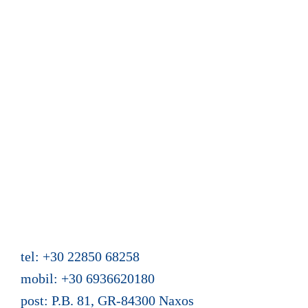
Lageplan
Belegungsplan und Buchungsformular
Gästebuch
Aktuelles
Übersicht über die Webseite
Mein Buch "Zwei Türen hat das Leben"
Ferienhäuser Azalas
Agios Dimitris, Moutsouna, Apiranthos
Naxos/Kykladen, Griechenland
tel: +30 22850 68258
mobil: +30 6936620180
post: P.B. 81, GR-84300 Naxos