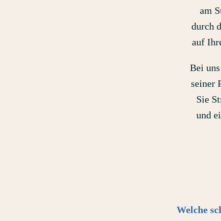
am St
durch d
auf Ih
Bei uns
seiner 
Sie S
und e
Welche sc