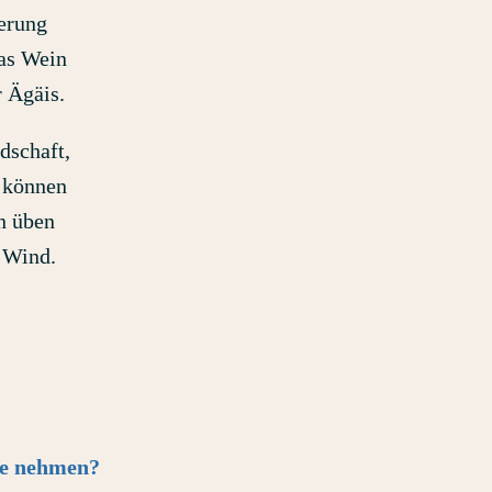
derung
las Wein
 Ägäis.
dschaft,
r können
n üben
 Wind.
se nehmen?