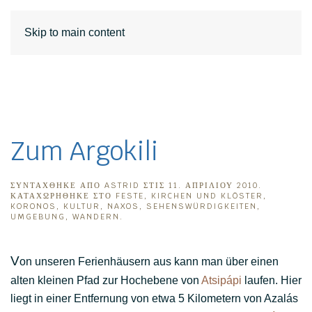
DE
EN
Skip to main content
Zum Argokili
ΣΥΝΤΆΧΘΗΚΕ ΑΠΌ
ASTRID
ΣΤΙΣ
11. ΑΠΡΙΛΊΟΥ 2010
.
ΚΑΤΑΧΩΡΉΘΗΚΕ ΣΤΟ
FESTE
,
KIRCHEN UND KLÖSTER
,
KORONOS
,
KULTUR
,
NAXOS
,
SEHENSWÜRDIGKEITEN
,
UMGEBUNG
,
WANDERN
.
V
on unseren Ferienhäusern aus kann man über einen
alten kleinen Pfad zur Hochebene von
Atsipápi
laufen. Hier
liegt in einer Entfernung von etwa 5 Kilometern von Azalás