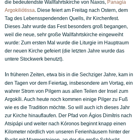
die bedeutendste Wallfahrtskirche von Naxos,
Panagía
Argokiliótissa
. Diese feiert am Freitag nach Ostern, dem
Tag des Lebensspendenden Quells, ihr Kirchenfest.
Dieses Jahr wurde das Fest besonders groß begangen,
weil die neue, sehr große Wallfahrtskirche eingeweiht
wurde: Zum ersten Mal wurde die Liturgie im Hauptraum
der neuen Kirche gefeiert (die letzten Jahre wurde das
untere Stockwerk benutzt).
I
n früheren Zeiten, etwa bis in die Sechziger Jahre, kam in
den Tagen vor dem Feiertag, insbesondere am Vortag, ein
wahrer Strom von Pilgern aus allen Teilen der Insel zum
Argokíli. Auch heute noch kommen einige Pilger zu Fuß
wie es die Tradition möchte. So will auch ich dieses Jahr
zur Kirche hinauflaufen. Der Pfad von Ágios Dimítris nach
Atsipápi und weiter nach Kóronos beginnt knapp einen
Kilometer nördlich von unseren Ferienhäusern hinter der
Bucht mit Marmorsteinen, an der die große Schlucht