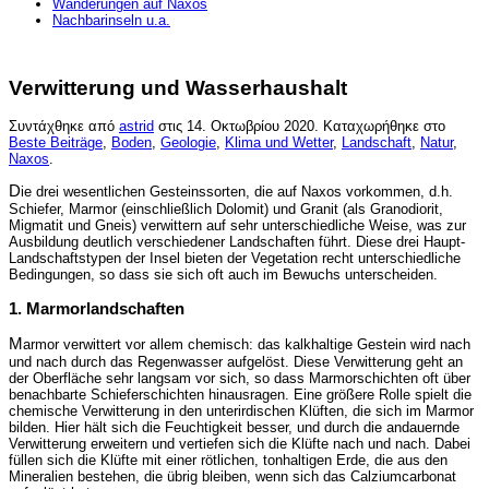
Wanderungen auf Naxos
Nachbarinseln u.a.
Verwitterung und Wasserhaushalt
Συντάχθηκε από
astrid
στις
14. Οκτωβρίου 2020
. Καταχωρήθηκε στο
Beste Beiträge
,
Boden
,
Geologie
,
Klima und Wetter
,
Landschaft
,
Natur
,
Naxos
.
D
ie drei wesentlichen Gesteinssorten, die auf Naxos vorkommen, d.h.
Schiefer, Marmor (einschließlich Dolomit) und Granit (als Granodiorit,
Migmatit und Gneis) verwittern auf sehr unterschiedliche Weise, was zur
Ausbildung deutlich verschiedener Landschaften führt. Diese drei Haupt-
Landschaftstypen der Insel bieten der Vegetation recht unterschiedliche
Bedingungen, so dass sie sich oft auch im Bewuchs unterscheiden.
1. Marmorlandschaften
M
armor verwittert vor allem chemisch: das kalkhaltige Gestein wird nach
und nach durch das Regenwasser aufgelöst. Diese Verwitterung geht an
der Oberfläche sehr langsam vor sich, so dass Marmorschichten oft über
benachbarte Schieferschichten hinausragen. Eine größere Rolle spielt die
chemische Verwitterung in den unterirdischen Klüften, die sich im Marmor
bilden. Hier hält sich die Feuchtigkeit besser, und durch die andauernde
Verwitterung erweitern und vertiefen sich die Klüfte nach und nach. Dabei
füllen sich die Klüfte mit einer rötlichen, tonhaltigen Erde, die aus den
Mineralien bestehen, die übrig bleiben, wenn sich das Calziumcarbonat