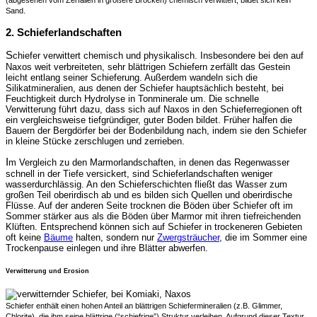
(abgesehen vom Zerfallen in größere Brocken) chemisch verwittert, bildet sich kein
Sand.
2. Schieferlandschaften
S
chiefer verwittert chemisch und physikalisch. Insbesondere bei den auf
Naxos weit verbreiteten, sehr blättrigen Schiefern zerfällt das Gestein
leicht entlang seiner Schieferung. Außerdem wandeln sich die
Silikatmineralien, aus denen der Schiefer hauptsächlich besteht, bei
Feuchtigkeit durch Hydrolyse in Tonminerale um. Die schnelle
Verwitterung führt dazu, dass sich auf Naxos in den Schieferregionen oft
ein vergleichsweise tiefgründiger, guter Boden bildet. Früher halfen die
Bauern der Bergdörfer bei der Bodenbildung nach, indem sie den Schiefer
in kleine Stücke zerschlugen und zerrieben.
I
m Vergleich zu den Marmorlandschaften, in denen das Regenwasser
schnell in der Tiefe versickert, sind Schieferlandschaften weniger
wasserdurchlässig. An den Schieferschichten fließt das Wasser zum
großen Teil oberirdisch ab und es bilden sich Quellen und oberirdische
Flüsse. Auf der anderen Seite trocknen die Böden über Schiefer oft im
Sommer stärker aus als die Böden über Marmor mit ihren tiefreichenden
Klüften. Entsprechend können sich auf Schiefer in trockeneren Gebieten
oft keine
Bäume
halten, sondern nur
Zwergsträucher
, die im Sommer eine
Trockenpause einlegen und ihre Blätter abwerfen.
Verwitterung und Erosion
Schiefer enthält einen hohen Anteil an blättrigen Schiefermineralien (z.B. Glimmer,
Chlorite), die ihm seine blättrige (“schiefrige”) Struktur verleihen. Aufgrund dieser Textur