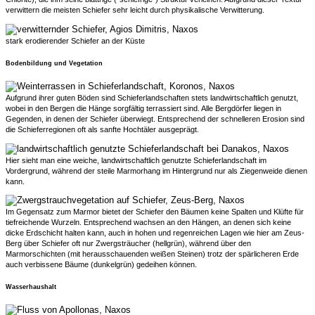
verwittern die meisten Schiefer sehr leicht durch physikalische Verwitterung.
stark erodierender Schiefer an der Küste
Bodenbildung und Vegetation
Aufgrund ihrer guten Böden sind Schieferlandschaften stets landwirtschaftlich genutzt,
wobei in den Bergen die Hänge sorgfältig terrassiert sind. Alle Bergdörfer liegen in
Gegenden, in denen der Schiefer überwiegt. Entsprechend der schnelleren Erosion sind
die Schieferregionen oft als sanfte Hochtäler ausgeprägt.
Hier sieht man eine weiche, landwirtschaftlich genutzte Schieferlandschaft im
Vordergrund, während der steile Marmorhang im Hintergrund nur als Ziegenweide dienen
kann.
Im Gegensatz zum Marmor bietet der Schiefer den Bäumen keine Spalten und Klüfte für
tiefreichende Wurzeln. Entsprechend wachsen an den Hängen, an denen sich keine
dicke Erdschicht halten kann, auch in hohen und regenreichen Lagen wie hier am Zeus-
Berg über Schiefer oft nur Zwergsträucher (hellgrün), während über den
Marmorschichten (mit herausschauenden weißen Steinen) trotz der spärlicheren Erde
auch verbissene Bäume (dunkelgrün) gedeihen können.
Wasserhaushalt