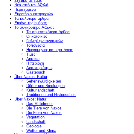
Σχετικά με εμάς
Νέα από τον Αζαλά
Περιεχόμενο
Ευρετήριο κατηγοριών
Τα καλύτερα άρθρα
Εικόνα της ημέρας
Το συγκρότημα Αζαλάς
Τα σημαντικότερα άρθρα
Οι κατοικίες
Γαλερί φωτογραφιών
Τοποθεσία
Ημερομηνίες και κρατήσεις
Τιμές
Anreise
Η περιοχή
Δραστηριότητες
Gästebuch
Über Naxos: Kultur
Sehenswürdigkeiten
Dörfer und Siedlungen
Kulturlandschaft
Traditionen und Historisches
Über Naxos: Natur
Das Mittelmeer
Die Tiere von Naxos
Die Flora von Naxos
Vegetation
Landschaft
Geologie
Wetter und Klima