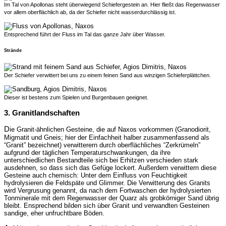
Im Tal von Apollonas steht überwiegend Schiefergestein an. Hier fließt das Regenwasser
vor allem oberflächlich ab, da der Schiefer nicht wasserdurchlässig ist.
Entsprechend führt der Fluss im Tal das ganze Jahr über Wasser.
Strände
Der Schiefer verwittert bei uns zu einem feinen Sand aus winzigen Schieferplättchen.
Dieser ist bestens zum Spielen und Burgenbauen geeignet.
3. Granitlandschaften
D
ie Granit-ähnlichen Gesteine, die auf Naxos vorkommen (Granodiorit,
Migmatit und Gneis; hier der Einfachheit halber zusammenfassend als
“Granit” bezeichnet) verwitterern durch oberflächliches “Zerkrümeln”
aufgrund der täglichen Temperaturschwankungen, da ihre
unterschiedlichen Bestandteile sich bei Erhitzen verschieden stark
ausdehnen, so dass sich das Gefüge lockert. Außerdem verwittern diese
Gesteine auch chemisch: Unter dem Einfluss von Feuchtigkeit
hydrolysieren die Feldspäte und Glimmer. Die Verwitterung des Granits
wird Vergrusung genannt, da nach dem Fortwaschen der hydrolysierten
Tonminerale mit dem Regenwasser der Quarz als grobkörniger Sand übrig
bleibt. Ensprechend bilden sich über Granit und verwandten Gesteinen
sandige, eher unfruchtbare Böden.