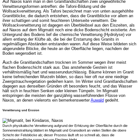
A
uf Naxos kann man in den Granitlandschaften zwei ungewöhnliche
Verwitterungsformen antreffen: die Tafoni-Bildung und die
Wollsackverwitterung. Als Tafoni bezeichnet man von unten ausgehöhlte
Granitblöcke, die dadurch entstehen, dass die Granitblöcke vor allem an
ihrer schattigen und somit feuchteren Unterseite verwittern. Die
Wollsackverwitterung ist dagegen ein Überbleibsel aus den Eiszeiten, als
auf Naxos auf dem Migmatit noch eine dicke Bodenschicht existierte. Am
Untergrund des Bodens lief die chemische Verwitterung (Hydrolyse) vor
allem entlang der Klüfte ab, die bei der Erstarrung des Granits in
regelmäßigen Abständen entstanden waren. Auf diese Weise bildeten sich
abgerundete Blöcke, die heute an der Oberfläche liegen, nachdem der
Boden wegerodiert ist.
A
uch die Granitlandschaften trocknen im Sommer wegen ihrer meist
flachen Bodenschicht stark aus. Das anstehende Gestein ist
verhältnismäßig hart und wasserundurchlässig. Bäume können im Granit
keine tiefreichenden Wurzeln bilden, so dass hier oft nur eine niedrige
Zwergstrauchvegetation gedeihen kann. Im Winter sind Granitlandschaften
dagegen aus denselben Gründen oft besonders feucht, und das Wasser
hält sich in feuchten Senken oder kleinen Tümpeln. Im Migmatit
entspringen die meisten der ganzjährig wasserführenden Flüsse von
Naxos, an denen vielerorts ein bemerkenswerter
Auwald
gedeiht.
Verwitterung und Erosion
Durch physikalische Verwitterung aufgrund der Erhitzung der Oberfläche durch die
Sonneneinstrahlung blättert im Migmatit und Granodiorit an vielen Stellen die obere
Schicht der Felsblöcke ab; dieser Prozess läuft oft so schnell ab, dass die
Gesteinsoberfläche sogar frei von Flechten bleibt.