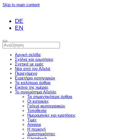
Skip to main content
DE
EN
Αρχική σελίδα
Σχόλια και ερωτήσεις
Σχετικά με εμάς
Νέα από τον Αζαλά
Περιεχόμενο
Ευρετήριο κατηγοριών
Τα καλύτερα άρθρα
Εικόνα της ημέρας
Το συγκρότημα Αζαλάς
Τα σημαντικότερα άρθρα
Οι κατοικίες
Γαλερί φωτογραφιών
Τοποθεσία
Ημερομηνίες και κρατήσεις
Τιμές
Anreise
Η περιοχή
Δραστηριότητες
Gästebuch