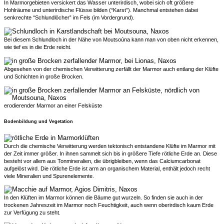
In Marmorgebieten versickert das Wasser unterirdisch, wobei sich oft größere
Hohlräume und unterirdische Flüsse bilden (“Karst”). Manchmal entstehen dabei
senkrechte “Schlundlöcher” im Fels (im Vordergrund).
Bei diesem Schlundloch in der Nähe von Moutsoúna kann man von oben nicht erkennen,
wie tief es in die Erde reicht.
Abgesehen von der chemischen Verwitterung zerfällt der Marmor auch entlang der Klüfte
und Schichten in große Brocken.
erodierender Marmor an einer Felsküste
Bodenbildung und Vegetation
Durch die chemische Verwitterung werden tektonisch entstandene Klüfte im Marmor mit
der Zeit immer größer. In ihnen sammelt sich bis in größere Tiefe rötliche Erde an. Diese
besteht vor allem aus Tonmineralien, die übrigbleiben, wenn das Calciumcarbonat
aufgelöst wird. Die rötliche Erde ist arm an organischem Material, enthält jedoch recht
viele Mineralien und Spurenelemente.
In den Klüften im Marmor können die Bäume gut wurzeln. So finden sie auch in der
trockenen Jahreszeit im Marmor noch Feuchtigkeit, auch wenn oberirdisch kaum Erde
zur Verfügung zu steht.