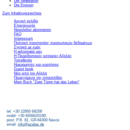
Die Vegetation
Die Erosion
Zum Inhaltsverzeichnis
Αρχική σελίδα
Επικοινωνία
Newsletter abonnieren
FAQ
Impressum
Πολιτική προστασίας προσωπικών δεδομένων
Σχετικά με εμάς
Η φιλοσοφία μας
Η Παραδοσιακές κατοικίες Αζαλάς
Τοποθεσία
Ημερομηνίες και κρατήσεις
Guest book
Νέα από τον Αζαλά
Περιεχόμενα της ιστοσελίδας
Mein Buch "Zwei Türen hat das Leben"
Συγκρότημα Αζαλάς
Άγιος Δημήτρης, Μουτσούνα, Απείρανθος
Νάξος, Κυκλάδες, Ελλάδα
tel: +30 22850 68258
mobil: +30 6936620180
post: P.B. 81, GR-84300 Naxos
email:
info@azalas.de