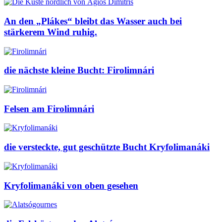
An den „Plákes“ bleibt das Wasser auch bei
stärkerem Wind ruhig.
die nächste kleine Bucht: Firοlimnári
Felsen am Firolimnári
die versteckte, gut geschützte Bucht Kryfolimanáki
Kryfolimanáki von oben gesehen