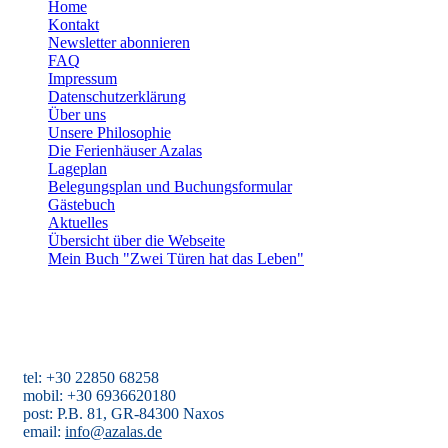
Home
Kontakt
Newsletter abonnieren
FAQ
Impressum
Datenschutzerklärung
Über uns
Unsere Philosophie
Die Ferienhäuser Azalas
Lageplan
Belegungsplan und Buchungsformular
Gästebuch
Aktuelles
Übersicht über die Webseite
Mein Buch "Zwei Türen hat das Leben"
Ferienhäuser Azalas
Agios Dimitris, Moutsouna, Apiranthos
Naxos/Kykladen, Griechenland
tel: +30 22850 68258
mobil: +30 6936620180
post: P.B. 81, GR-84300 Naxos
email:
info@azalas.de