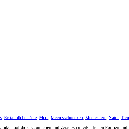
s
,
Erstaunliche Tiere
,
Meer
,
Meeresschnecken
,
Meerestiere
,
Natur
,
Tier
rksamkeit auf die erstaunlichen und geradezu unerklärlichen Formen 