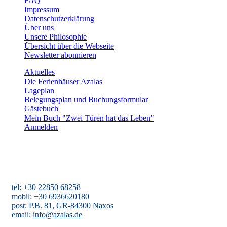
FAQ
Impressum
Datenschutzerklärung
Über uns
Unsere Philosophie
Übersicht über die Webseite
Newsletter abonnieren
Aktuelles
Die Ferienhäuser Azalas
Lageplan
Belegungsplan und Buchungsformular
Gästebuch
Mein Buch "Zwei Türen hat das Leben"
Anmelden
Ferienhäuser Azalas
Agios Dimitris, Moutsouna, Apiranthos
Naxos/Kykladen, Griechenland
tel: +30 22850 68258
mobil: +30 6936620180
post: P.B. 81, GR-84300 Naxos
email:
info@azalas.de