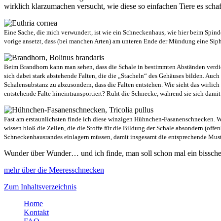
wirklich klarzumachen versucht, wie diese so einfachen Tiere es scha
Eine Sache, die mich verwundert, ist wie ein Schneckenhaus, wie hier beim Spin
vorige ansetzt, dass (bei manchen Arten) am unteren Ende der Mündung eine Sip
Beim Brandhorn kann man sehen, dass die Schale in bestimmten Abständen verdick
sich dabei stark abstehende Falten, die die „Stacheln“ des Gehäuses bilden. Auch 
Schalensubstanz zu abzusondern, dass die Falten entstehen. Wie sieht das wirlic
entstehende Falte hineintransportiert? Ruht die Schnecke, während sie sich damit
Fast am erstaunlichsten finde ich diese winzigen Hühnchen-Fasanenschnecken. Wie
wissen bloß die Zellen, die die Stoffe für die Bildung der Schale absondern (o
Schneckenhausrandes einlagern müssen, damit insgesamt die entsprechende Must
Wunder über Wunder… und ich finde, man soll schon mal ein bissche
mehr über die Meeresschnecken
Zum Inhaltsverzeichnis
Home
Kontakt