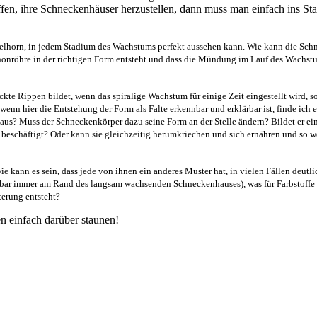
ffen, ihre Schneckenhäuser herzustellen, dann muss man einfach ins St
delhorn, in jedem Stadium des Wachstums perfekt aussehen kann. Wie kann die Schne
honröhre in der richtigen Form entsteht und dass die Mündung im Lauf des Wachstu
te Rippen bildet, wenn das spiralige Wachstum für einige Zeit eingestellt wird, s
wenn hier die Entstehung der Form als Falte erkennbar und erklärbar ist, finde ich e
h aus? Muss der Schneckenkörper dazu seine Form an der Stelle ändern? Bildet er e
 beschäftigt? Oder kann sie gleichzeitig herumkriechen und sich ernähren und so w
 kann es sein, dass jede von ihnen ein anderes Muster hat, in vielen Fällen deutl
ffenbar immer am Rand des langsam wachsenden Schneckenhauses), was für Farbstoffe
erung entsteht?
n einfach darüber staunen!