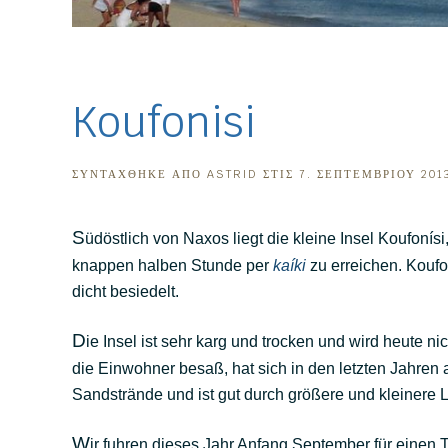
Koufonisi
ΣΥΝΤΆΧΘΗΚΕ ΑΠΌ
ASTRID
ΣΤΙΣ
7. ΣΕΠΤΕΜΒΡΊΟΥ 201
S
üdöstlich von Naxos liegt die kleine Insel Koufonís
knappen halben Stunde per
kaíki
zu erreichen. Koufo
dicht besiedelt.
D
ie Insel ist sehr karg und trocken und wird heute n
die Einwohner besaß, hat sich in den letzten Jahren
Sandstrände und ist gut durch größere und kleinere L
W
ir fuhren dieses Jahr Anfang September für einen T