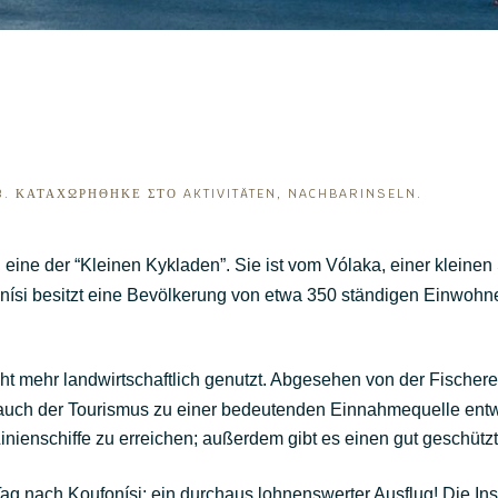
3
. ΚΑΤΑΧΩΡΉΘΗΚΕ ΣΤΟ
AKTIVITÄTEN
,
NACHBARINSELN
.
i, eine der “Kleinen Kykladen”. Sie ist vom Vólaka, einer kleinen
nísi besitzt eine Bevölkerung von etwa 350 ständigen Einwohner
icht mehr landwirtschaftlich genutzt. Abgesehen von der Fischerei
 auch der Tourismus zu einer bedeutenden Einnahmequelle entwic
inienschiffe zu erreichen; außerdem gibt es einen gut geschütz
ag nach Koufonísi: ein durchaus lohnenswerter Ausflug! Die Inse