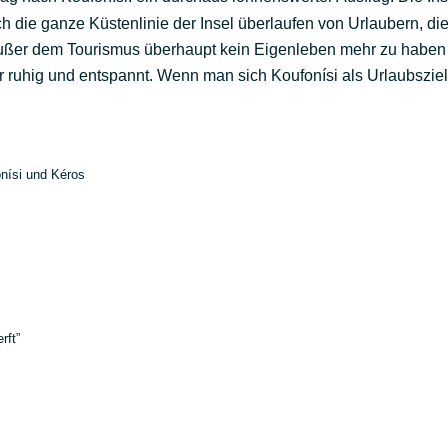
auch die ganze Küstenlinie der Insel überlaufen von Urlaubern, 
t außer dem Tourismus überhaupt kein Eigenleben mehr zu habe
hr ruhig und entspannt. Wenn man sich Koufonísi als Urlaubsziel
nísi und Kéros
rft”