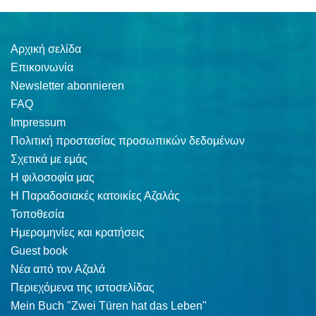
Αρχική σελίδα
Επικοινωνία
Newsletter abonnieren
FAQ
Impressum
Πολιτική προστασίας προσωπικών δεδομένων
Σχετικά με εμάς
Η φιλοσοφία μας
Η Παραδοσιακές κατοικίες Αζαλάς
Τοποθεσία
Ημερομηνίες και κρατήσεις
Guest book
Νέα από τον Αζαλά
Περιεχόμενα της ιστοσελίδας
Mein Buch "Zwei Türen hat das Leben"