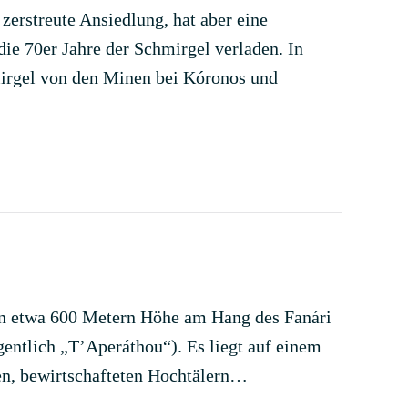
zerstreute Ansiedlung, hat aber eine
die 70er Jahre der Schmirgel verladen. In
mirgel von den Minen bei Kóronos und
 in etwa 600 Metern Höhe am Hang des Fanári
gentlich „T’Aperáthou“). Es liegt auf einem
en, bewirtschafteten Hochtälern…