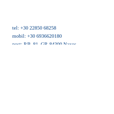
Agios Dimitris, Moutsouna, Apiranthos
Naxos/Kykladen, Griechenland
tel: +30 22850 68258
mobil: +30 6936620180
post: P.B. 81, GR-84300 Naxos
email:
info@azalas.de