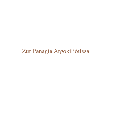
Zur Panagía Argokiliótissa