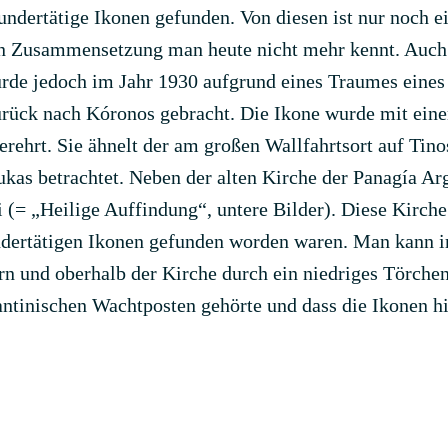
dertätige Ikonen gefunden. Von diesen ist nur noch ein
en Zusammensetzung man heute nicht mehr kennt. Auch
de jedoch im Jahr 1930 aufgrund eines Traumes eine
urück nach Kóronos gebracht. Die Ikone wurde mit ein
erehrt. Sie ähnelt der am großen Wallfahrtsort auf Ti
kas betrachtet. Neben der alten Kirche der Panagía Argo
 (= „Heilige Auffindung“, untere Bilder). Diese Kirche
wundertätigen Ikonen gefunden worden waren. Man kann 
rn und oberhalb der Kirche durch ein niedriges Törchen
antinischen Wachtposten gehörte und dass die Ikonen hi