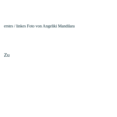
erstes / linkes Foto von Angeliki Mandilara
Zu
Home
Kontakt
Newsletter abonnieren
FAQ