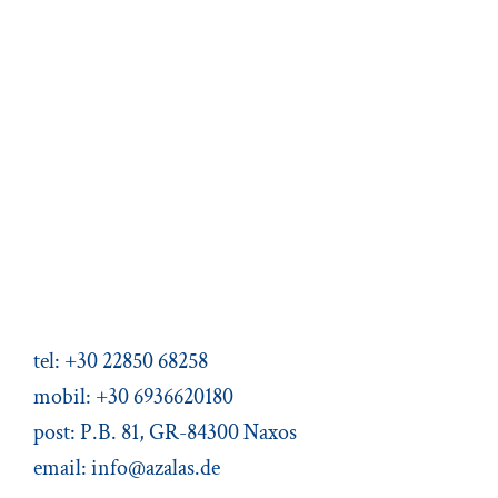
Gästebuch
Aktuelles
Übersicht über die Webseite
Mein Buch "Zwei Türen hat das Leben"
Ferienhäuser Azalas
Agios Dimitris, Moutsouna, Apiranthos
Naxos/Kykladen, Griechenland
tel: +30 22850 68258
mobil: +30 6936620180
post: P.B. 81, GR-84300 Naxos
email:
info@azalas.de