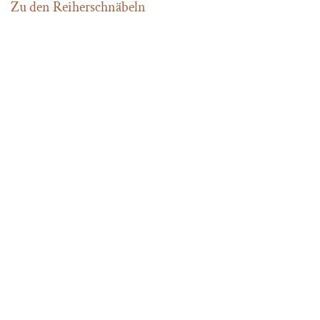
Zu den Reiherschnäbeln
Home
Kontakt
Newsletter abonnieren
FAQ
Impressum
Datenschutzerklärung
Über uns
Unsere Philosophie
Die Ferienhäuser Azalas
Lageplan
Belegungsplan und Buchungsformular