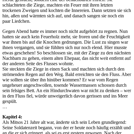
schlachteten die Ziege, machten ein Feuer mit ihren letzten
trockenen Zweigen und kochten die Innereien. Dann setzten sie sich
hin, aßen und wärmten sich auf, und danach sangen sie noch ein
paar Liedchen.
Gegen Abend hatte es immer noch nicht aufgehört zu regnen. Nun
hatten sie auch kein Feuerholz mehr, sie froren und die Feuchtigkeit
war ihnen bis auf die Knochen gedrungen. Die Lust zu singen war
ihnen vergangen, und sie fühlten sich nur noch elend. Hier musste
etwas geschehen! So beschlossen sie, mit der Ziege zu den nächsten
Nachbarn zu gehen, einem alten Ehepaar, das nicht weit entfernt auf
der anderen Seite des Flusses wohnte.
Sie steckten die Ziege in einen Sack und machten sich durch den
strömenden Regen auf den Weg. Bald erreichten sie den Fluss. Aber
wie sollten sie über ihn hinüber kommen? Er war vom Regen
ungeheuer angeschwollen, tosende Wassermassen schossen durch
sein felsiges Bett. An ein Hindurchwaten war nicht zu denken – wer
in den Fluss fiel, würde unweigerlich davon gerissen und ins Meer
gespült.
…
Kapitel 4:
Als Mitsos 21 Jahre alt war, änderte sich sein Leben grundlegend:
Seine Soldatenzeit begann, von der er heute noch häufig erzählt und
an die er sich erinnert, als sei es erst gestern gewesen. Nach der