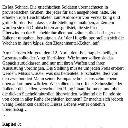
Es lag Schnee. Die griechischen Soldaten übernachteten in
provisorischen Gruben, die jeder für sich ausgehoben hatte. Sie
erhielten rote Leuchtraketen zum Anfordern von Verstärkung und
grüne für den Fall, dass sie die Stellung einnähmen; außerdem
wurden sie mit Drahtscheren ausgerüstet, die sie für das
Überwinden der Stacheldrahtrollen und -zäune, die das Lager der
Italiener umgaben, benötigten. Auf der Hügelkuppe stellten sich die
Wachen in ihren
kápes
, den Ziegenmantel-Zelten, auf.
Am nächsten Morgen, dem 12. April, dem Feiertag des heiligen
Lazarus, sollte der Angriff erfolgen. Wie immer sollten sie das
Gepäck zurücklassen und nur mit ihren Waffen und ihrer
Ausrüstung vordringen. Die Stellung musste um jeden Preis erobert
werden. Mitsos wusste, was das bedeutete: Er schätzte, dass von
den zweihundert Mann seiner Kompanie höchstens zehn lebend
oben ankommen würden. Wie sollten sie in offener Schusslinie der
Italiener den steilen, verschneiten Hang hinauf kommen und oben
die dicken Stacheldrahtrollen überwinden, während die Feinde sie
von oben in aller Ruhe abschießen konnten? Er machte sich jedoch
wenig Gedanken darüber: Dieses Lebens war er ohnehin
überdrüssig…
…
Kapitel 8: