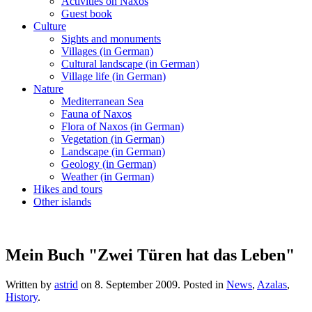
Activities on Naxos
Guest book
Culture
Sights and monuments
Villages (in German)
Cultural landscape (in German)
Village life (in German)
Nature
Mediterranean Sea
Fauna of Naxos
Flora of Naxos (in German)
Vegetation (in German)
Landscape (in German)
Geology (in German)
Weather (in German)
Hikes and tours
Other islands
Mein Buch "Zwei Türen hat das Leben"
Written by
astrid
on
8. September 2009
. Posted in
News
,
Azalas
,
History
.