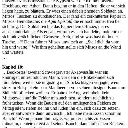
musterte Mitsos misstrauisch: Kypseli war die Kommunisten-
Hochburg von Athen. Dann begann er in den Heften, die er vor sich
liegen hatte, zu blättern. Er wies einen dabeistehenden Soldaten an,
Mitsos’ Taschen zu durchsuchen. Der fand ein zerknittertes Papier in
Mitsos’ Hemdtasche: die
Ágia Epistolí
, die er noch immer treu bei
sich trug. Der Soldat reichte das Papier dem Offizier, der es
auseinanderfaltete. Als er sah, worum es sich handelte, mokierte er
sich mit verächtlichem Grinsen: „Ach, und so was hast du in der
Tasche…!“ Dann fuhr er Mitsos unwirsch an: „Stell dich da vorn
hin und warte!“ Wie ihm geheißen stellte sich Mitsos an die Wand
und wartete.
…
Kapitel 10:
…Beokostas’ zweiter Schwiegervater Axaovassílis war ein
knurriger, unfreundlicher Mann, vor dem die Enkelkinder sich
fürchteten, weil er sie ungnädig mit Stockschlägen verjagte, wenn
sie zum Beispiel ein paar Maulbeeren von seinem riesigen Baum am
Sidheríti pflücken wollten. Er hatte die Angewohnheit, kein
Mittagessen auf die Felder mitzunehmen, sondern reichlich zu
frühstücken. Wenn die Bauern auf den umliegenden Feldern zu
Mittag aßen, riefen sie ihn und luden ihn ein, sich dazu zu setzen,
aber er antwortete dann unwirsch: „Ich habe mein Essen schon im
Bauch!“ Wenn jemand ihn fragte, warum er nichts zu Essen
mitnahm, deutete er erst auf seinen Bauch, dann auf seinen Rücken: