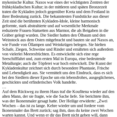
mykenische Kultur. Naxos war eines der wichtigsten Zentren der
frühkykladischen Kultur; in der mittleren und späten Bronzezeit
traten die Kykladen jedoch gegenüber Kreta und dem Festland in
ihrer Bedeutung zurück. Die bekanntesten Fundstücke aus dieser
Zeit sind die berühmten Kykladen-Idole, kleine harmonisch
geformte, stark abstrahierte und auf wesentliche Merkmale
reduzierte Frauen-Statuetten aus Marmor, die als Beigaben in die
Gräber gelegt wurden. Die Siedler hatten den Ölbaum und den
Weinstock aus dem Osten mitgebracht und bauten sie auf Naxos an,
wie Funde von Öllampen und Weinkrügen belegen. Sie hielten
Schafe, Ziegen, Schweine und Rinder und ernährten sich außerdem
von vielerlei Meeresfrüchten. Es entwickelte sich eine rege
Seeschifffahrt und, zum ersten Mal in Europa, eine bedeutende
Metallurgie; auch die Töpferei war hoch entwickelt. Die Kunst der
Kykladenkultur zeichnet sich durch besondere Phantasie, Frische
und Lebendigkeit aus. Sie vermittelt uns den Eindruck, dass es sich
bei den Siedlern dieser Epoche um ein lebensfrohes, ausgeglichenes,
geschicktes und erfinderisches Volk handelte.
…
Auf dem Rückweg zu ihrem Haus traf die Koufitena wieder auf den
alten Mann, der sie fragte, wie die Sache liefe. Sie berichtete ihm,
was der Ikonenmaler gesagt hatte. Der Heilige erwiderte: „Zwei
Wochen – das ist zu lange. Kehre wieder um und fordere vom
Ikonenmaler das Brett zurück; sag ihm, dass du keine zwei Wochen
warten kannst. Und wenn er dir das Brett nicht geben will, dann