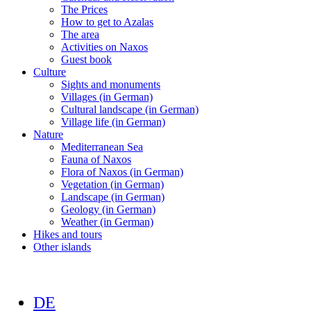
The Prices
How to get to Azalas
The area
Activities on Naxos
Guest book
Culture
Sights and monuments
Villages (in German)
Cultural landscape (in German)
Village life (in German)
Nature
Mediterranean Sea
Fauna of Naxos
Flora of Naxos (in German)
Vegetation (in German)
Landscape (in German)
Geology (in German)
Weather (in German)
Hikes and tours
Other islands
DE