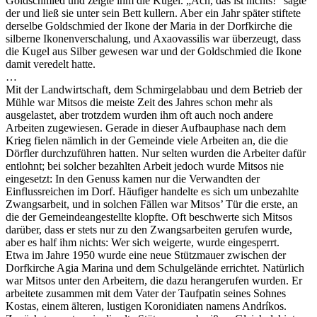
Goldschmied und zeigte ihm die Kugel. „Ach, das ist nichts!“ sagte
der und ließ sie unter sein Bett kullern. Aber ein Jahr später stiftete
derselbe Goldschmied der Ikone der Maria in der Dorfkirche die
silberne Ikonenverschalung, und Axaovassilis war überzeugt, dass
die Kugel aus Silber gewesen war und der Goldschmied die Ikone
damit veredelt hatte.
…
Mit der Landwirtschaft, dem Schmirgelabbau und dem Betrieb der
Mühle war Mitsos die meiste Zeit des Jahres schon mehr als
ausgelastet, aber trotzdem wurden ihm oft auch noch andere
Arbeiten zugewiesen. Gerade in dieser Aufbauphase nach dem
Krieg fielen nämlich in der Gemeinde viele Arbeiten an, die die
Dörfler durchzuführen hatten. Nur selten wurden die Arbeiter dafür
entlohnt; bei solcher bezahlten Arbeit jedoch wurde Mitsos nie
eingesetzt: In den Genuss kamen nur die Verwandten der
Einflussreichen im Dorf. Häufiger handelte es sich um unbezahlte
Zwangsarbeit, und in solchen Fällen war Mitsos’ Tür die erste, an
die der Gemeindeangestellte klopfte. Oft beschwerte sich Mitsos
darüber, dass er stets nur zu den Zwangsarbeiten gerufen wurde,
aber es half ihm nichts: Wer sich weigerte, wurde eingesperrt.
Etwa im Jahre 1950 wurde eine neue Stützmauer zwischen der
Dorfkirche Agia Marina und dem Schulgelände errichtet. Natürlich
war Mitsos unter den Arbeitern, die dazu herangerufen wurden. Er
arbeitete zusammen mit dem Vater der Taufpatin seines Sohnes
Kostas, einem älteren, lustigen Koronidiaten namens Andríkos.