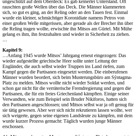
ungeschützt auf dem Oberdeck: Es gab keinerlei Unterstand. Oft
rauschten große Wellen über das Deck. Die Männer klammerten
sich, so gut es ging, an der Reling oder an den Tauen fest. Einmal
wurde ein kleiner, schmächtiger Koronidiate namens Petros von
einer großen Welle mitgerissen, aber gerade als der Brecher ihn über
die Reling tragen wollte, erwischte ihn Mitsos am Gürtel. Mit Mühe
gelang es ihm, ihn festzuhalten und wieder in Sicherheit zu ziehen.
…
Kapitel 9:
…Anfang 1945 wurde Mitsos’ Jahrgang erneut eingezogen: Das
wieder aufgestellte griechische Heer sollte unter Leitung der
Engländer, die auch selbst wieder Truppen ins Land riefen, zum
Kampf gegen die Partisanen eingesetzt werden. Die einberufenen
Männer wurden beordert, sich beim Musterungsbüro am Sýntagma-
Platz zu melden. Mitsos wollte nicht wieder Soldat werden, und
schon gar nicht für die verräterische Fremdregierung und gegen die
Partisanen, die für ein freies Griechenland kämpften. Einige seiner
Verwandten, wie zum Beispiel sein Bruder Nikiforos, hatten sich
den Partisanen angeschlossen; und Mitsos selbst war ja oft genug für
sie tätig gewesen. Aber wer sich nicht rekrutieren lassen wollte, wer
sich weigerte, gegen seine eigenen Landsleute zu kämpfen, mit dem
wurde kurzer Prozess gemacht: Täglich wurden junge Männer
erschossen.