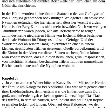
und sich außerhalb der direkten Reichweite der Sterblichen auf dem
Göttersitz einrichteten.
In der Höhle wurden kleine tönerne Statuetten des zur Gefolgschaft
von Dionysos gehörenden bocksfüßigen Waldgottes Pan sowie von
Nymphen gefunden, die hier sicher seit alters her verehrt wurden.
Heute ist der Berg Koronos nicht mehr bewaldet. Noch vor wenigen
Jahrhunderten waren jedoch, wie alte Reiseberichte bezeugen,
zumindest seine niedrigeren Hänge von Eichenwäldern bestanden –
der ideale Wohnort für Dionysos und sein Gefolge. Und der
Wanderer, der an seinem Hang unvermutet an einer in einem
kleinen, geschützten Tälchen gelegenen Quelle vorbeikommt, wird
die Ehrfurcht der Alten vor diesen Stätten nachempfinden können:
Man könnte meinen, dass in diesen heimlichen, grün umsprossenen,
von mächtigen Platanen beschatteten Tälern mit ihren murmelnden
Bächen auch heute noch die Nymphen wohnen.
…
Kapitel 3:
…In einem anderen Winter hüteten Karavelis und Mitsos die Herde
der Familie am Kalogeros bei Apollonas. Das war nicht gerade einer
ihrer Lieblingsplätze, denn erstens war die Entfernung zum Dorf
groß, und außerdem gab es keinen guten Unterschlupf: Das Dach
des
mitátos
, in dem sie hausten, war undicht und bei Regen tropfte
es an allen Ecken und Enden. Oben auf dem Kalogeros, wo der