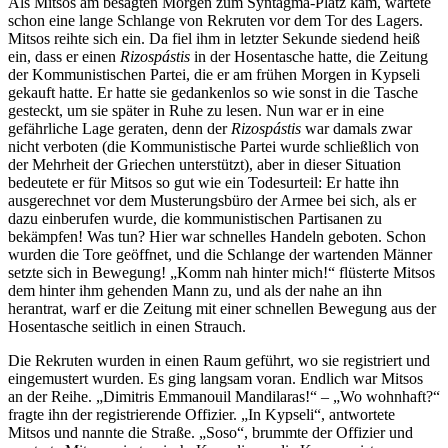
Als Mitsos am besagten Morgen zum Sýntagma-Platz kam, wartete
schon eine lange Schlange von Rekruten vor dem Tor des Lagers.
Mitsos reihte sich ein. Da fiel ihm in letzter Sekunde siedend heiß
ein, dass er einen
Rizospástis
in der Hosentasche hatte, die Zeitung
der Kommunistischen Partei, die er am frühen Morgen in Kypseli
gekauft hatte. Er hatte sie gedankenlos so wie sonst in die Tasche
gesteckt, um sie später in Ruhe zu lesen. Nun war er in eine
gefährliche Lage geraten, denn der
Rizospástis
war damals zwar
nicht verboten (die Kommunistische Partei wurde schließlich von
der Mehrheit der Griechen unterstützt), aber in dieser Situation
bedeutete er für Mitsos so gut wie ein Todesurteil: Er hatte ihn
ausgerechnet vor dem Musterungsbüro der Armee bei sich, als er
dazu einberufen wurde, die kommunistischen Partisanen zu
bekämpfen! Was tun? Hier war schnelles Handeln geboten. Schon
wurden die Tore geöffnet, und die Schlange der wartenden Männer
setzte sich in Bewegung! „Komm nah hinter mich!“ flüsterte Mitsos
dem hinter ihm gehenden Mann zu, und als der nahe an ihn
herantrat, warf er die Zeitung mit einer schnellen Bewegung aus der
Hosentasche seitlich in einen Strauch.
Die Rekruten wurden in einen Raum geführt, wo sie registriert und
eingemustert wurden. Es ging langsam voran. Endlich war Mitsos
an der Reihe. „Dimitris Emmanouil Mandilaras!“ – „Wo wohnhaft?“
fragte ihn der registrierende Offizier. „In Kypseli“, antwortete
Mitsos und nannte die Straße. „Soso“, brummte der Offizier und