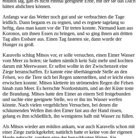
mitátos
lag, gab es nicht einmal geeignete Erde, mit der sie das Dach
hätten abdichten können.
Anfangs war das Wetter noch gut und sie verbrachten die Tage
leidlich. Dann begann es zu regnen, und es regnete tagelang so
heftig, dass man kaum vor die Tür treten konnte. Niemand kam aus
Koronos, um ihnen Essen zu bringen, und so ging ihnen am dritten
Tag alles Essbare aus. Einen Tag fasteten sie, dann wurde der
Hunger zu groß.
Karavelis schlug Mitsos vor, er solle versuchen, einen Eimer Wasser
vom Meer zu holen; sie hatten nämlich kein Salz mehr und kochten
darum mit Meerwasser. Er selbst wollte in der Zwischenzeit eine
Ziege heranschaffen. Er kannte eine überhängende Stelle an den
Felsen, wo die Tiere sich bei Regen unterstellten, und er leicht eines
erwischen konnte. Mitsos kletterte im strömenden Regen die Felsen
hinab zum Meer. Es herrschte Nordoststurm, und an der Küste toste
die Brandung. Mitsos hatte den Eimer an einem Seil festgebunden
und suchte eine geeignete Stelle, wo er ihn ins Wasser werfen
könnte. Nach vielen vergeblichen Versuchen, bei denen die
schäumenden Wellen ihm den Eimer fast aus der Hand rissen,
gelang es ihm schließlich, ihn wenigstens halb mit Wasser zu füllen.
Als Mitsos wieder am
mitátos
ankam, war auch Karavelis schon mit
einer Ziege zurückgekehrt; natürlich hatte er keine von der eigenen
Herde gebracht, sondern eine der benachbarten Hirten. Sie