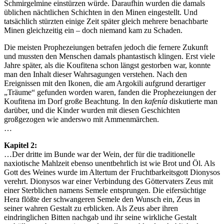
Schmirgelmine einstürzen würde. Daraufhin wurden die damals
üblichen nächtlichen Schichten in den Minen eingestellt. Und
tatsächlich stürzten einige Zeit später gleich mehrere benachbarte
Minen gleichzeitig ein – doch niemand kam zu Schaden.
Die meisten Prophezeiungen betrafen jedoch die fernere Zukunft
und mussten den Menschen damals phantastisch klingen. Erst viele
Jahre später, als die Koufitena schon längst gestorben war, konnte
man den Inhalt dieser Wahrsagungen verstehen. Nach den
Ereignissen mit den Ikonen, die am Argokili aufgrund derartiger
„Träume“ gefunden worden waren, fanden die Prophezeiungen der
Koufitena im Dorf große Beachtung. In den
kafenía
diskutierte man
darüber, und die Kinder wurden mit diesen Geschichten
großgezogen wie anderswo mit Ammenmärchen.
…
Kapitel 2:
…Der dritte im Bunde war der Wein, der für die traditionelle
naxiotische Mahlzeit ebenso unentbehrlich ist wie Brot und Öl. Als
Gott des Weines wurde im Altertum der Fruchtbarkeitsgott Dionysos
verehrt. Dionysos war einer Verbindung des Göttervaters Zeus mit
einer Sterblichen namens Semele entsprungen. Die eifersüchtige
Hera flößte der schwangeren Semele den Wunsch ein, Zeus in
seiner wahren Gestalt zu erblicken. Als Zeus aber ihren
eindringlichen Bitten nachgab und ihr seine wirkliche Gestalt