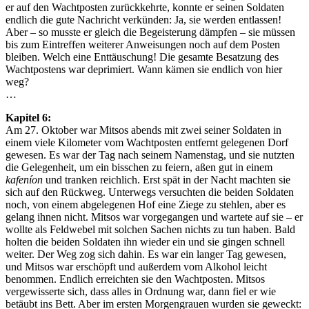
er auf den Wachtposten zurückkehrte, konnte er seinen Soldaten
endlich die gute Nachricht verkünden: Ja, sie werden entlassen!
Aber – so musste er gleich die Begeisterung dämpfen – sie müssen
bis zum Eintreffen weiterer Anweisungen noch auf dem Posten
bleiben. Welch eine Enttäuschung! Die gesamte Besatzung des
Wachtpostens war deprimiert. Wann kämen sie endlich von hier
weg?
…
Kapitel 6:
Am 27. Oktober war Mitsos abends mit zwei seiner Soldaten in
einem viele Kilometer vom Wachtposten entfernt gelegenen Dorf
gewesen. Es war der Tag nach seinem Namenstag, und sie nutzten
die Gelegenheit, um ein bisschen zu feiern, aßen gut in einem
kafeníon
und tranken reichlich. Erst spät in der Nacht machten sie
sich auf den Rückweg. Unterwegs versuchten die beiden Soldaten
noch, von einem abgelegenen Hof eine Ziege zu stehlen, aber es
gelang ihnen nicht. Mitsos war vorgegangen und wartete auf sie – er
wollte als Feldwebel mit solchen Sachen nichts zu tun haben. Bald
holten die beiden Soldaten ihn wieder ein und sie gingen schnell
weiter. Der Weg zog sich dahin. Es war ein langer Tag gewesen,
und Mitsos war erschöpft und außerdem vom Alkohol leicht
benommen. Endlich erreichten sie den Wachtposten. Mitsos
vergewisserte sich, dass alles in Ordnung war, dann fiel er wie
betäubt ins Bett. Aber im ersten Morgengrauen wurden sie geweckt: