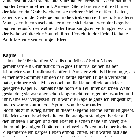
Zunächst mussten sie die alte Stützmauer abreißen. Gleich dahinter
lag der Gemeindefriedhof. An einer Stelle fanden sie direkt hinter
der Mauer ein Grab: Nachdem sie mehrere Steine entfernt hatten,
sahen sie von der Seite genau in die Grabkammer hinein. Ein älterer
Mann, der ihnen zuschaute, erinnerte sich daran, wer hier begraben
lag: ein
vrakás
, der während der Besatzungszeit verhungert war. In
der Nähe wühlte eine Sau mit ihren Ferkeln in der Erde. Da hatte
Andrikos eine seiner urigen Ideen.
…
Kapitel 11:
…Im Jahr 1969 kauften Vassilis und Mitsos’ Sohn Nikos
gemeinsam ein Grundstück in Agios Dimitris, keinen halben
Kilometer vom Firolimnari entfernt. Aus der Zeit als Hirtenjunge, als
er mehrere Sommer auf den darübergelegenen Hügeln verbracht
hatte, erinnerte sich Mitsos noch an die kleine, direkt am Meer
gelegene Kapelle. Damals hatte noch ein Teil ihrer östlichen Wand
gestanden; sie war aber schon lange nicht mehr genutzt worden und
ihr Name war vergessen. Nun war die Kapelle gänzlich eingestürzt,
und es waren kaum noch Spuren von ihr vorhanden.
Noch bis zum Krieg hatten in dieser Gegend etliche Familien gelebt.
Die Menschen bewirtschafteten die wenigen steinigen Felder auf
den unteren Hängen und den ebenen Flächen nahe am Meer, die
ihnen mit je einigen Ölbäumen und Weinstöcken und einer kleinen
Ziegenherde ein karges Leben ermöglichten. Nun waren fast alle