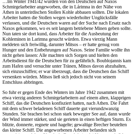
…Im Winter 1941/42 wurden von den Deutschen auf Naxos
Schmirgelarbeiter angeworben, die in Lárimna in der Nähe von
Athen in unterirdischen Stollen Kohle abbauen sollten. Die lokalen
Arbeiter hatten die Stollen wegen wiederholter Unglücksfälle
verlassen, und die Deutschen waren auf der Suche nach Ersatz nach
Naxos gekommen, wo es seit langem betriebene Minen geben sollte.
Nun taten sie dort kund, dass Arbeiter für die Ausbeutung der
Kohleminen in Larimna gesucht würden. Etwa vierzig Mann
meldeten sich freiwillig, darunter Mitsos – er hatte genug vom
Hunger und den Entbehrungen auf Naxos. Seine Familie wollte ihn
nicht gehen lassen: Alle machten sich Sorgen und hielten den
Arbeitsdienst für die Deutschen für zu gefährlich. Boublojannis kam
zum Hafen und versuchte unter Tränen, Mitsos davon abzuhalten,
sich einzuschiffen; er war überzeugt, dass die Deutschen das Schiff
versenken würden. Mitsos ließ sich jedoch nicht von seinem
Entschluss abbringen.
So fuhr er gegen Ende des Winters im Jahre 1942 zusammen mit
etwa vierzig anderen Schmirgelarbeitern auf einem alten, klapprigen
Schiff, das die Deutschen konfisziert hatten, nach Athen. Die Fahrt
mit dem schwer beladenen Schiff dauerte gut vierundzwanzig
Stunden. Sie brachen bei schon stark bewegter See auf, dann wurde
der Wind immer stärker, und sie gerieten in einen heftigen Sturm. Es
blitzte, donnerte, regnete und hagelte; gewaltige Brecher beutelten
das kleine Schiff. Die angeworbenen Arbeiter befanden sich