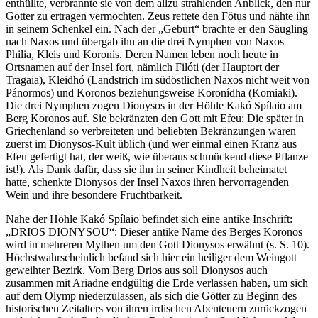
enthüllte, verbrannte sie von dem allzu strahlenden Anblick, den nur
Götter zu ertragen vermochten. Zeus rettete den Fötus und nähte ihn
in seinem Schenkel ein. Nach der „Geburt“ brachte er den Säugling
nach Naxos und übergab ihn an die drei Nymphen von Naxos
Philia, Kleis und Koronis. Deren Namen leben noch heute in
Ortsnamen auf der Insel fort, nämlich Filóti (der Hauptort der
Tragaia), Kleidhó (Landstrich im südöstlichen Naxos nicht weit von
Pánormos) und Koronos beziehungsweise Koronídha (Komiaki).
Die drei Nymphen zogen Dionysos in der Höhle Kakó Spílaio am
Berg Koronos auf. Sie bekränzten den Gott mit Efeu: Die später in
Griechenland so verbreiteten und beliebten Bekränzungen waren
zuerst im Dionysos-Kult üblich (und wer einmal einen Kranz aus
Efeu gefertigt hat, der weiß, wie überaus schmückend diese Pflanze
ist!). Als Dank dafür, dass sie ihn in seiner Kindheit beheimatet
hatte, schenkte Dionysos der Insel Naxos ihren hervorragenden
Wein und ihre besondere Fruchtbarkeit.
Nahe der Höhle Kakó Spílaio befindet sich eine antike Inschrift:
„DRIOS DIONYSOU“: Dieser antike Name des Berges Koronos
wird in mehreren Mythen um den Gott Dionysos erwähnt (s. S. 10).
Höchstwahrscheinlich befand sich hier ein heiliger dem Weingott
geweihter Bezirk. Vom Berg Drios aus soll Dionysos auch
zusammen mit Ariadne endgültig die Erde verlassen haben, um sich
auf dem Olymp niederzulassen, als sich die Götter zu Beginn des
historischen Zeitalters von ihren irdischen Abenteuern zurückzogen