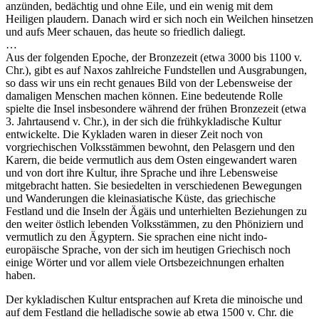
anzünden, bedächtig und ohne Eile, und ein wenig mit dem
Heiligen plaudern. Danach wird er sich noch ein Weilchen hinsetzen
und aufs Meer schauen, das heute so friedlich daliegt.
…
Aus der folgenden Epoche, der Bronzezeit (etwa 3000 bis 1100 v.
Chr.), gibt es auf Naxos zahlreiche Fundstellen und Ausgrabungen,
so dass wir uns ein recht genaues Bild von der Lebensweise der
damaligen Menschen machen können. Eine bedeutende Rolle
spielte die Insel insbesondere während der frühen Bronzezeit (etwa
3. Jahrtausend v. Chr.), in der sich die frühkykladische Kultur
entwickelte. Die Kykladen waren in dieser Zeit noch von
vorgriechischen Volksstämmen bewohnt, den Pelasgern und den
Karern, die beide vermutlich aus dem Osten eingewandert waren
und von dort ihre Kultur, ihre Sprache und ihre Lebensweise
mitgebracht hatten. Sie besiedelten in verschiedenen Bewegungen
und Wanderungen die kleinasiatische Küste, das griechische
Festland und die Inseln der Ägäis und unterhielten Beziehungen zu
den weiter östlich lebenden Volksstämmen, zu den Phöniziern und
vermutlich zu den Ägyptern. Sie sprachen eine nicht indo-
europäische Sprache, von der sich im heutigen Griechisch noch
einige Wörter und vor allem viele Ortsbezeichnungen erhalten
haben.
Der kykladischen Kultur entsprachen auf Kreta die minoische und
auf dem Festland die helladische sowie ab etwa 1500 v. Chr. die