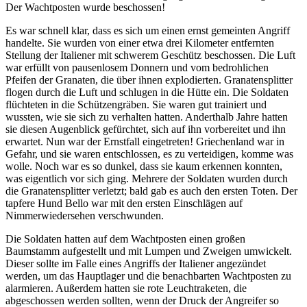
Der Wachtposten wurde beschossen!
Es war schnell klar, dass es sich um einen ernst gemeinten Angriff
handelte. Sie wurden von einer etwa drei Kilometer entfernten
Stellung der Italiener mit schwerem Geschütz beschossen. Die Luft
war erfüllt von pausenlosem Donnern und vom bedrohlichen
Pfeifen der Granaten, die über ihnen explodierten. Granatensplitter
flogen durch die Luft und schlugen in die Hütte ein. Die Soldaten
flüchteten in die Schützengräben. Sie waren gut trainiert und
wussten, wie sie sich zu verhalten hatten. Anderthalb Jahre hatten
sie diesen Augenblick gefürchtet, sich auf ihn vorbereitet und ihn
erwartet. Nun war der Ernstfall eingetreten! Griechenland war in
Gefahr, und sie waren entschlossen, es zu verteidigen, komme was
wolle. Noch war es so dunkel, dass sie kaum erkennen konnten,
was eigentlich vor sich ging. Mehrere der Soldaten wurden durch
die Granatensplitter verletzt; bald gab es auch den ersten Toten. Der
tapfere Hund Bello war mit den ersten Einschlägen auf
Nimmerwiedersehen verschwunden.
Die Soldaten hatten auf dem Wachtposten einen großen
Baumstamm aufgestellt und mit Lumpen und Zweigen umwickelt.
Dieser sollte im Falle eines Angriffs der Italiener angezündet
werden, um das Hauptlager und die benachbarten Wachtposten zu
alarmieren. Außerdem hatten sie rote Leuchtraketen, die
abgeschossen werden sollten, wenn der Druck der Angreifer so