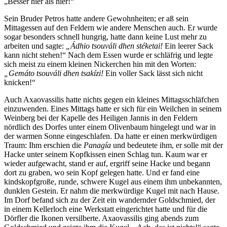
„Besser hier als hier!“
Sein Bruder Petros hatte andere Gewohnheiten; er aß sein
Mittagessen auf den Feldern wie andere Menschen auch. Er wurde
sogar besonders schnell hungrig, hatte dann keine Lust mehr zu
arbeiten und sagte:
„Ádhio tsouváli dhen stéketai!
Ein leerer Sack
kann nicht stehen!“ Nach dem Essen wurde er schläfrig und legte
sich meist zu einem kleinen Nickerchen hin mit den Worten:
„Gemáto tsouváli dhen tsakízi!
Ein voller Sack lässt sich nicht
knicken!“
Auch Axaovassilis hatte nichts gegen ein kleines Mittagsschläfchen
einzuwenden. Eines Mittags hatte er sich für ein Weilchen in seinem
Weinberg bei der Kapelle des Heiligen Jannis in den Feldern
nördlich des Dorfes unter einem Olivenbaum hingelegt und war in
der warmen Sonne eingeschlafen. Da hatte er einen merkwürdigen
Traum: Ihm erschien die
Panagía
und bedeutete ihm, er solle mit der
Hacke unter seinem Kopfkissen einen Schlag tun. Kaum war er
wieder aufgewacht, stand er auf, ergriff seine Hacke und begann
dort zu graben, wo sein Kopf gelegen hatte. Und er fand eine
kindskopfgroße, runde, schwere Kugel aus einem ihm unbekannten,
dunklen Gestein. Er nahm die merkwürdige Kugel mit nach Hause.
Im Dorf befand sich zu der Zeit ein wandernder Goldschmied, der
in einem Kellerloch eine Werkstatt eingerichtet hatte und für die
Dörfler die Ikonen versilberte. Axaovassilis ging abends zum