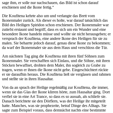
sage ihm, er solle nur nachschauen, das Bild ist schon darauf
erschienen und die Ikone fertig.“
Die Koufitena kehrte also um und verlangte das Brett vom
Ikonenmaler zurück. Als dieser es holte, war darauf tatsächlich das
Bild des Heiligen Spiridon schon erschienen. Der Ikonenmaler war
zutiefst erstaunt und begriff, dass es sich um ein Wunder und eine
besondere Ikone handeln müsse und wollte sie nicht herausgeben; er
versprach der Koufitena, eine andere Ikone des Heiligen für sie zu
malen. Sie beharrte jedoch darauf, genau diese Ikone zu bekommen;
da warf der Ikonenmaler sie aus dem Haus und verschloss die Tür.
Am nächsten Tag ging die Koufitena mit ihren fünf Söhnen zum
Ikonenmaler. Sie verschafften sich Einlass, und die Söhne, mit ihren
Stöcken bewaffnet, drohten dem Maler, ihn sogleich zu Grabe zu
tragen, wenn er ihnen die Ikone nicht gebe. Eingeschüchtert rückte
er sie daraufhin heraus. Die Koufitena ließ sie verglasen und rahmen
und stellte sie in ihren Hausaltar.
Von da an sprach der Heilige regelmäßig zur Koufitena, die immer,
wenn sie das Glas der Ikone klirren hörte, zum Hausaltar ging. Dort
verfiel sie in eine Art Trance, so dass es so aussah, als schliefe sie.
Danach berichtete sie den Dörflern, was der Heilige ihr mitgeteilt
hatte. Manches, was sie prophezeite, betraf Dinge des Alltags. Sie
sagte zum Beispiel voraus, dass demnächst nachts eine bestimmte