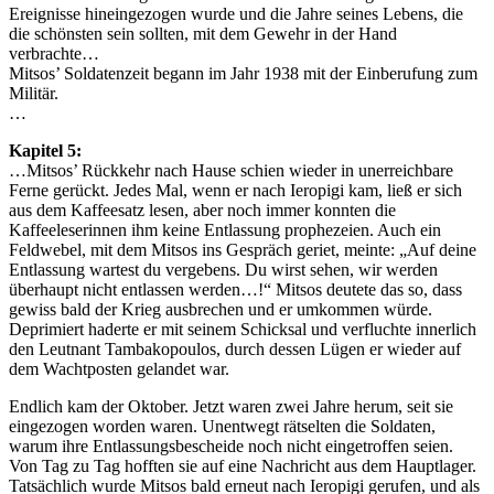
Ereignisse hineingezogen wurde und die Jahre seines Lebens, die
die schönsten sein sollten, mit dem Gewehr in der Hand
verbrachte…
Mitsos’ Soldatenzeit begann im Jahr 1938 mit der Einberufung zum
Militär.
…
Kapitel 5:
…Mitsos’ Rückkehr nach Hause schien wieder in unerreichbare
Ferne gerückt. Jedes Mal, wenn er nach Ieropigi kam, ließ er sich
aus dem Kaffeesatz lesen, aber noch immer konnten die
Kaffeeleserinnen ihm keine Entlassung prophezeien. Auch ein
Feldwebel, mit dem Mitsos ins Gespräch geriet, meinte: „Auf deine
Entlassung wartest du vergebens. Du wirst sehen, wir werden
überhaupt nicht entlassen werden…!“ Mitsos deutete das so, dass
gewiss bald der Krieg ausbrechen und er umkommen würde.
Deprimiert haderte er mit seinem Schicksal und verfluchte innerlich
den Leutnant Tambakopoulos, durch dessen Lügen er wieder auf
dem Wachtposten gelandet war.
Endlich kam der Oktober. Jetzt waren zwei Jahre herum, seit sie
eingezogen worden waren. Unentwegt rätselten die Soldaten,
warum ihre Entlassungsbescheide noch nicht eingetroffen seien.
Von Tag zu Tag hofften sie auf eine Nachricht aus dem Hauptlager.
Tatsächlich wurde Mitsos bald erneut nach Ieropigi gerufen, und als