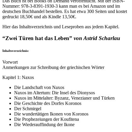
Das Buch ist bei Books on Demand veröffentlicht. Mit der ISBN-
Nummer: 978-3-8391-1930-3 kann man es bei Amazon und im
deutschen Buchhandel bestellen. Es hat etwa 300 Seiten und kostet
gedruckt 18,50€ und als Kindle 13,50€.
Hier das Inhaltsverzeichnis und Leseproben aus jedem Kapitel.
“Zwei Türen hat das Leben”
von Astrid Scharlau
Inhaltsverzeichnis:
Vorwort
Anmerkungen zur Schreibung der griechischen Wörter
Kapitel 1: Naxos
Die Landschaft von Naxos
Naxos im Altertum: Die Insel des Dionysos
Naxos im Mittelalter: Byzanz, Venezianer und Türken
Die Geschichte des Dorfes Koronos
Der Schmirgel
Die wundertätigen Ikonen von Koronos
Die Prophezeiungen der Koufitena
Die Wiederauffindung der Ikone