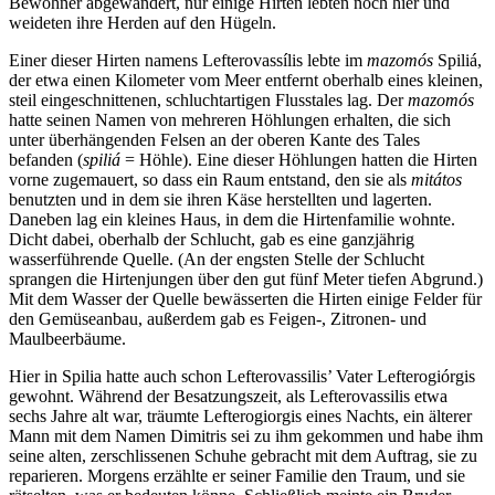
Bewohner abgewandert, nur einige Hirten lebten noch hier und
weideten ihre Herden auf den Hügeln.
Einer dieser Hirten namens Lefterovassílis lebte im
mazomós
Spiliá,
der etwa einen Kilometer vom Meer entfernt oberhalb eines kleinen,
steil eingeschnittenen, schluchtartigen Flusstales lag. Der
mazomós
hatte seinen Namen von mehreren Höhlungen erhalten, die sich
unter überhängenden Felsen an der oberen Kante des Tales
befanden (
spiliá
= Höhle). Eine dieser Höhlungen hatten die Hirten
vorne zugemauert, so dass ein Raum entstand, den sie als
mitátos
benutzten und in dem sie ihren Käse herstellten und lagerten.
Daneben lag ein kleines Haus, in dem die Hirtenfamilie wohnte.
Dicht dabei, oberhalb der Schlucht, gab es eine ganzjährig
wasserführende Quelle. (An der engsten Stelle der Schlucht
sprangen die Hirtenjungen über den gut fünf Meter tiefen Abgrund.)
Mit dem Wasser der Quelle bewässerten die Hirten einige Felder für
den Gemüseanbau, außerdem gab es Feigen-, Zitronen- und
Maulbeerbäume.
Hier in Spilia hatte auch schon Lefterovassilis’ Vater Lefterogiórgis
gewohnt. Während der Besatzungszeit, als Lefterovassilis etwa
sechs Jahre alt war, träumte Lefterogiorgis eines Nachts, ein älterer
Mann mit dem Namen Dimitris sei zu ihm gekommen und habe ihm
seine alten, zerschlissenen Schuhe gebracht mit dem Auftrag, sie zu
reparieren. Morgens erzählte er seiner Familie den Traum, und sie