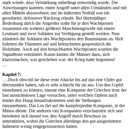
stark würde, dass Verstärkung unbedingt notwendig wurde. Die
Anweisungen lauteten, einen Angriff unter allen Umständen und mit
allen Mitteln abzuwehren; nur im äußersten Notfall war ein
geordneter, defensiver Rückzug erlaubt. Bei übermäßiger
Bedrohung durch die Angreifer sollte für je drei Wachtposten
zusammen ein weiteres größeres Maschinengewehr mit einem
Leutnant und zwei Soldaten zur Verfügung gestellt werden. Nun
zündeten die Soldaten des Wachtpostens den Baumstamm an. Hell
loderten die Flammen auf und beleuchteten gespenstisch die
Holzhütte. Auch auf den benachbarten Wachtposten wurden die
Signalfeuer entzündet. Kaum kamen die Männer dazu, sich
klarzumachen, was geschehen war: der Krieg hatte begonnen!
…
Kapitel 7:
….Doch obwohl sie diese erste Attacke bis auf das eine Opfer gut
überstanden hatten, sah es sehr schlecht für sie aus. Um den Gipfel
einnehmen zu können, musste eine Kompanie der Griechen trotz der
fast aussichtslosen Lage versuchen, unter welchen Opfern auch
immer den Hang hinaufzukommen und die Stellungen
einzunehmen. Das Los fiel auf die kampferprobte Kompanie, in der
Mitsos diente. Die anderen vier Kompanien verschanzten sich und
bereiteten sich darauf vor, den Angriff durch Beschuss zu
unterstützen, wobei die Griechen allerdings den gut ausgerüsteten
Italienern wenig entgegenzusetzen hatten.