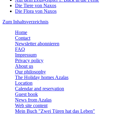
Die Tiere von Naxos
Die Flora von Naxos
Zum Inhaltsverzeichnis
Home
Contact
Newsletter abonnieren
FAQ
Impressum
Privacy policy
About us
Our philosophy
The Holiday homes Azalas
Location
Calendar and reservation
Guest book
News from Azalas
Web site content
Mein Buch "Zwei Türen hat das Leben"
Holiday homes Azalas
Agios Dimitris, Moutsouna, Apiranthos
Naxos/Cyclades, Greece