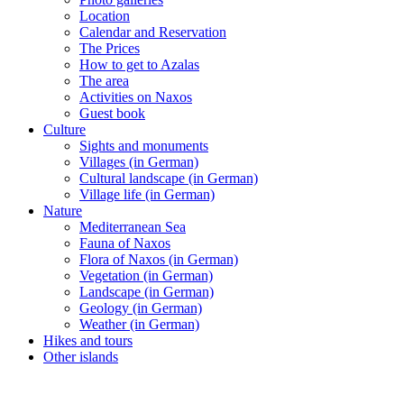
Location
Calendar and Reservation
The Prices
How to get to Azalas
The area
Activities on Naxos
Guest book
Culture
Sights and monuments
Villages (in German)
Cultural landscape (in German)
Village life (in German)
Nature
Mediterranean Sea
Fauna of Naxos
Flora of Naxos (in German)
Vegetation (in German)
Landscape (in German)
Geology (in German)
Weather (in German)
Hikes and tours
Other islands