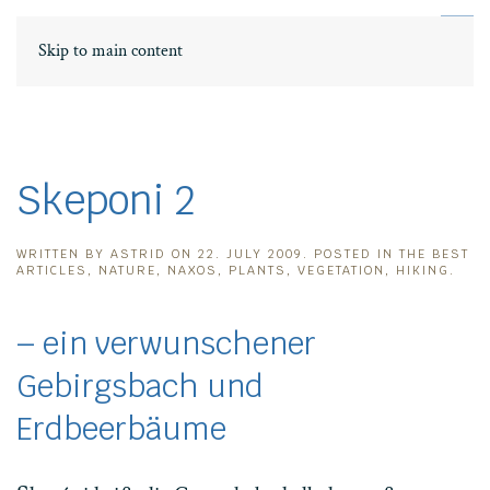
DE
ΕΛ
Skip to main content
Skeponi 2
WRITTEN BY
ASTRID
ON
22. JULY 2009
. POSTED IN
THE BEST
ARTICLES
,
NATURE
,
NAXOS
,
PLANTS
,
VEGETATION
,
HIKING
.
– ein verwunschener
Gebirgsbach und
Erdbeerbäume