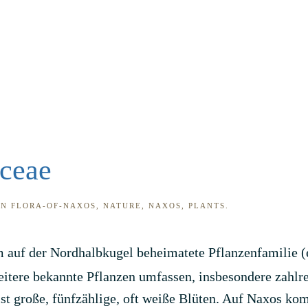
ceae
IN
FLORA-OF-NAXOS
,
NATURE
,
NAXOS
,
PLANTS
.
m auf der Nordhalbkugel beheimatete Pflanzenfamilie 
eitere bekannte Pflanzen umfassen, insbesondere zahlre
ist große, fünfzählige, oft weiße Blüten. Auf Naxos k