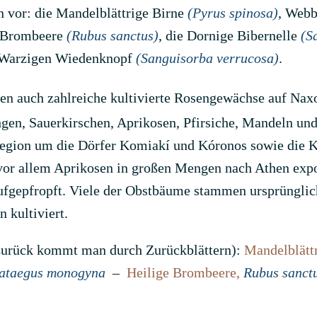
en vor: die Mandelblättrige Birne
(Pyrus spinosa)
, Web
e Brombeere
(Rubus sanctus)
, die Dornige Bibernelle
(S
 Warzigen Wiedenknopf
(Sanguisorba verrucosa)
.
n auch zahlreiche kultivierte Rosengewächse auf Naxos 
gen, Sauerkirschen, Aprikosen, Pfirsiche, Mandeln un
region um die Dörfer Komiakí und Kóronos sowie die K
 vor allem Aprikosen in großen Mengen nach Athen expo
ufgepfropft. Viele der Obstbäume stammen ursprünglich
 kultiviert.
(zurück kommt man durch Zurückblättern):
Mandelblätt
ataegus monogyna
–
Heilige Brombeere,
Rubus sanct