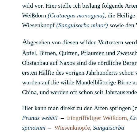
wild vor. Hier stelle ich bislang folgende Art
Weißdorn
(Crataegus monogyna)
, die Heilig
Wiesenknopf
(Sanguisorba minor)
sowie den
A
bgesehen von diesen wilden Vertretern werde
Äpfel, Birnen, Quitten, Pflaumen und Zwetsch
Obstanbau auf Naxos sind die nördliche Berg
ersten Hälfte des vorigen Jahrhunderts schon
wurden auf die wilde Mandelblättrige Birne a
China, und werden oft schon seit Jahrtausenden
Hier kann man direkt zu den Arten springen 
Prunus webbii
–
Eingriffeliger Weißdorn,
Cr
spinosum
–
Wiesenknöpfe,
Sanguisorba