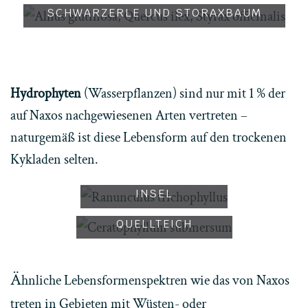
SCHWARZERLE UND STORAXBAUM
Hydrophyten
(Wasserpflanzen) sind nur mit 1 % der
auf Naxos nachgewiesenen Arten vertreten –
WASSERHAHNENFUSS –
naturgemäß ist diese Lebensform auf den trockenen
EINER DER W
Kykladen selten.
ENIGEN H
YDROPHYTEN DER I
NSEL
ZARTES HORNBLATT
IN EINEM KLEINEN
QUELLTEICH
Ä
hnliche Lebensformenspektren wie das von Naxos
treten in Gebieten mit Wüsten- oder