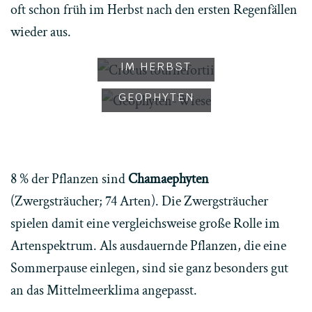
oft schon früh im Herbst nach den ersten Regenfällen
NACH DEN
wieder aus.
ERSTEN
REGENFÄLLEN
ARTENREICHE
IM HERBST
WIESE MIT
VIELEN
GEOPHYTEN
8 % der Pflanzen sind
Chamaephyten
(Zwergsträucher; 74 Arten). Die Zwergsträucher
spielen damit eine vergleichsweise große Rolle im
Artenspektrum. Als ausdauernde Pflanzen, die eine
Sommerpause einlegen, sind sie ganz besonders gut
an das Mittelmeerklima angepasst.
TYPISCHE