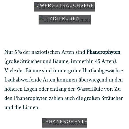
ZWERGSTRAUCHVEGETATION
BLÜHENDE
PHRYGANA MIT
ZISTROSEN
Nur 5 % der naxiotischen Arten sind
Phanerophyten
(große Sträucher und Bäume; immerhin 45 Arten).
Viele der Bäume sind immergrüne Hartlaubgewächse.
Laubabwerfende Arten kommen überwiegend in den
höheren Lagen oder entlang der Wasserläufe vor. Zu
den Phanerophyten zählen auch die großen Sträucher
ARTENREICHER
und die Lianen.
WALD MIT
VIELEN
PHANEROPHYTEN
WALDREST MIT STEINEICHE,